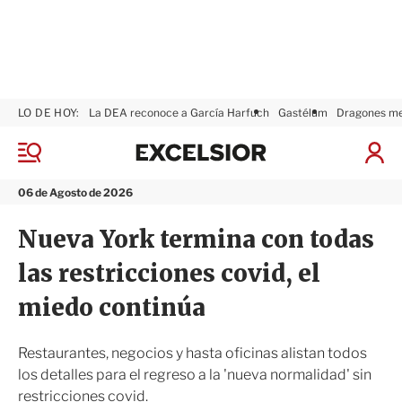
LO DE HOY:
La DEA reconoce a García Harfuch
Gastélum
Dragones m
E
x
M
I
c
e
n
n
e
i
06 de Agosto de 2026
ú
l
c
s
i
Nueva York termina con todas
i
a
o
r
las restricciones covid, el
r
S
e
miedo continúa
s
i
ó
Restaurantes, negocios y hasta oficinas alistan todos
n
los detalles para el regreso a la 'nueva normalidad' sin
restricciones covid.