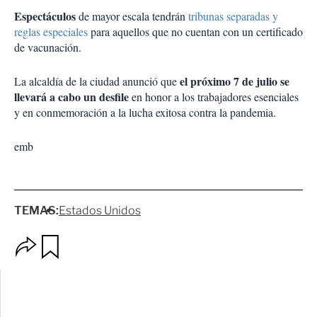
Espectáculos
de mayor escala tendrán
tribunas separadas y
reglas especiales
para aquellos que no cuentan con un certificado
de vacunación.
el próximo 7 de julio se
La alcaldía de la ciudad anunció que
llevará a cabo un desfile
en honor a los trabajadores esenciales
y en conmemoración a la lucha exitosa contra la pandemia.
emb
TEMAS:
Estados Unidos
O
G
p
u
c
a
i
r