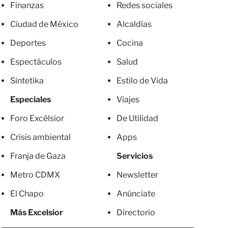
Finanzas
Redes sociales
Ciudad de México
Alcaldías
Deportes
Cocina
Espectáculos
Salud
Sintetika
Estilo de Vida
Especiales
Viajes
Foro Excélsior
De Utilidad
Crisis ambiental
Apps
Franja de Gaza
Servicios
Metro CDMX
Newsletter
El Chapo
Anúnciate
Más Excelsior
Directorio