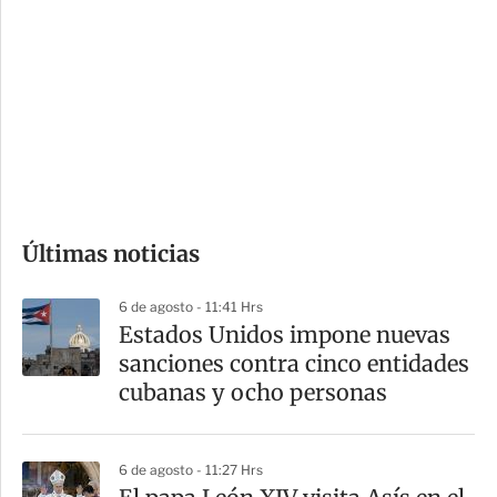
o
d
n
a
e
r
s
d
e
c
o
Últimas noticias
m
p
6 de agosto - 11:41 Hrs
a
Estados Unidos impone nuevas
r
sanciones contra cinco entidades
t
cubanas y ocho personas
i
r
6 de agosto - 11:27 Hrs