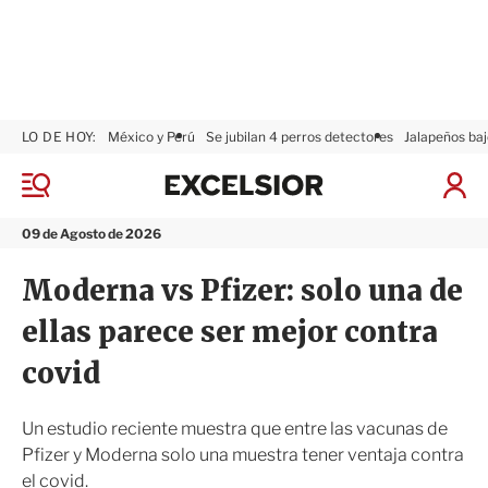
LO DE HOY:
México y Perú
Se jubilan 4 perros detectores
Jalapeños baj
E
x
M
I
c
e
n
n
e
i
09 de Agosto de 2026
ú
l
c
s
i
Moderna vs Pfizer: solo una de
i
a
o
r
ellas parece ser mejor contra
r
S
e
covid
s
i
ó
Un estudio reciente muestra que entre las vacunas de
n
Pfizer y Moderna solo una muestra tener ventaja contra
el covid.