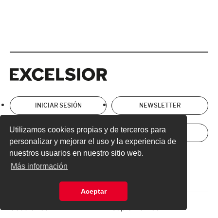
Excelsior
Excelsior
INICIAR SESIÓN
NEWSLETTER
Utilizamos cookies propias y de terceros para
ANÚNCIATE
SUSCRÍBETE
personalizar y mejorar el uso y la experiencia de
nuestros usuarios en nuestro sitio web.
Directorio
Términos y Condiciones
Más información
Aviso de Privacidad
Aceptar
Secciones
Suplementos