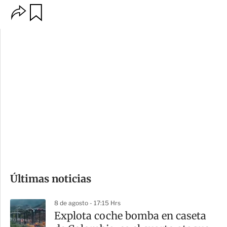
O
G
p
u
c
a
i
r
o
d
n
a
e
r
s
d
e
c
o
Últimas noticias
m
p
8 de agosto - 17:15 Hrs
a
Explota coche bomba en caseta
r