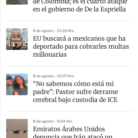
de Colombia; es el cuarto ataque
t
en el gobierno de De la Espriella
i
r
8 de agosto - 15:20 Hrs
EU buscará a mexicanos que ha
deportado para cobrarles multas
millonarias
8 de agosto - 15:07 Hrs
“No sabemos cómo está mi
padre”: Pastor sufre derrame
cerebral bajo custodia de ICE
8 de agosto - 9:04 Hrs
Emiratos Árabes Unidos
denuncia que Irán atacó un