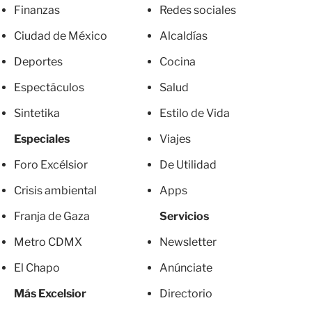
Finanzas
Redes sociales
Ciudad de México
Alcaldías
Deportes
Cocina
Espectáculos
Salud
Sintetika
Estilo de Vida
Especiales
Viajes
Foro Excélsior
De Utilidad
Crisis ambiental
Apps
Franja de Gaza
Servicios
Metro CDMX
Newsletter
El Chapo
Anúnciate
Más Excelsior
Directorio