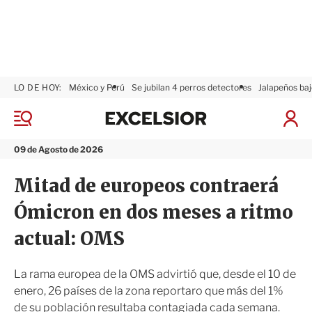
LO DE HOY:
México y Perú
Se jubilan 4 perros detectores
Jalapeños baj
E
x
M
I
c
e
n
n
e
i
09 de Agosto de 2026
ú
l
c
s
i
Mitad de europeos contraerá
i
a
o
r
Ómicron en dos meses a ritmo
r
S
e
actual: OMS
s
i
ó
La rama europea de la OMS advirtió que, desde el 10 de
n
enero, 26 países de la zona reportaro que más del 1%
de su población resultaba contagiada cada semana.