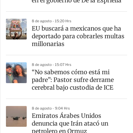
en el gobierno de De la Espriella
i
r
8 de agosto - 15:20 Hrs
EU buscará a mexicanos que ha
deportado para cobrarles multas
millonarias
8 de agosto - 15:07 Hrs
“No sabemos cómo está mi
padre”: Pastor sufre derrame
cerebral bajo custodia de ICE
8 de agosto - 9:04 Hrs
Emiratos Árabes Unidos
denuncia que Irán atacó un
petrolero en Ormuz