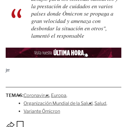
la prestación de cuidados en varios
países donde Ómicron se propaga a
gran velocidad y amenaza con
desbordar la situación en otros",
lamentó el responsable
jrr
TEMAS:
Coronavirus
Europa
Organización Mundial de la Salud
Salud
Variante Ómicron
O
G