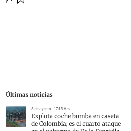
p
u
c
a
i
r
o
d
n
a
e
r
s
d
e
c
o
Últimas noticias
m
p
8 de agosto - 17:15 Hrs
a
Explota coche bomba en caseta
r
de Colombia; es el cuarto ataque
t