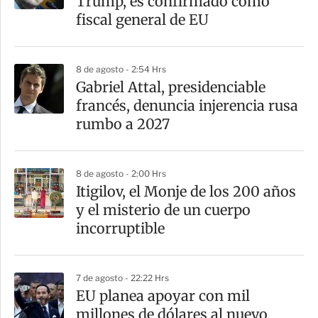
Trump, es confirmado como
t
fiscal general de EU
i
r
8 de agosto - 2:54 Hrs
Gabriel Attal, presidenciable
francés, denuncia injerencia rusa
rumbo a 2027
8 de agosto - 2:00 Hrs
Itigilov, el Monje de los 200 años
y el misterio de un cuerpo
incorruptible
7 de agosto - 22:22 Hrs
EU planea apoyar con mil
millones de dólares al nuevo