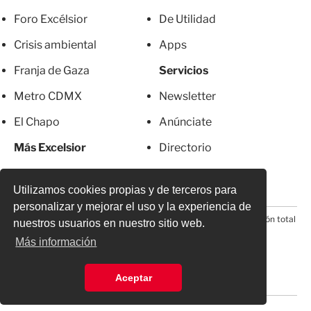
Foro Excélsior
De Utilidad
Crisis ambiental
Apps
Franja de Gaza
Servicios
Metro CDMX
Newsletter
El Chapo
Anúnciate
Más Excelsior
Directorio
Mujeres
Suscripciones
Utilizamos cookies propias y de terceros para
personalizar y mejorar el uso y la experiencia de
© 2026 Todos los derechos reservados. Prohibida la reproducción total
nuestros usuarios en nuestro sitio web.
o parcial, incluyendo cualquier medio electrónico*
Más información
Aceptar