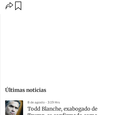
O
G
p
u
c
a
i
r
o
d
n
a
e
r
s
d
e
c
o
Últimas noticias
m
p
8 de agosto - 3:19 Hrs
a
Todd Blanche, exabogado de
r