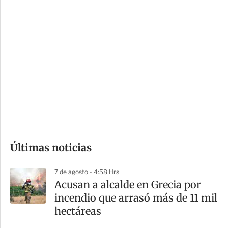
c
a
i
r
o
d
n
a
e
r
s
d
e
c
o
Últimas noticias
m
p
7 de agosto - 4:58 Hrs
a
Acusan a alcalde en Grecia por
r
incendio que arrasó más de 11 mil
t
hectáreas
i