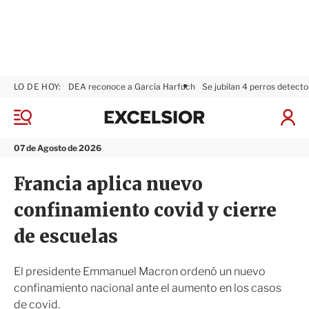
LO DE HOY:
DEA reconoce a García Harfuch
Se jubilan 4 perros detecto
E
x
M
I
c
e
n
n
e
i
07 de Agosto de 2026
ú
l
c
s
i
Francia aplica nuevo
i
a
o
r
confinamiento covid y cierre
r
S
e
de escuelas
s
i
ó
El presidente Emmanuel Macron ordenó un nuevo
n
confinamiento nacional ante el aumento en los casos
de covid.