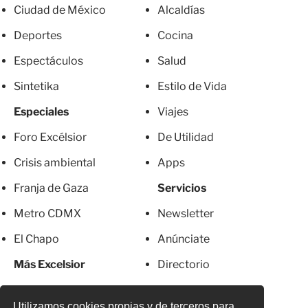
Ciudad de México
Alcaldías
Deportes
Cocina
Espectáculos
Salud
Sintetika
Estilo de Vida
Especiales
Viajes
Foro Excélsior
De Utilidad
Crisis ambiental
Apps
Franja de Gaza
Servicios
Metro CDMX
Newsletter
El Chapo
Anúnciate
Más Excelsior
Directorio
Mujeres
Suscripciones
Utilizamos cookies propias y de terceros para