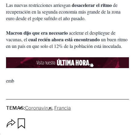
desacelerar el ritmo
Las nuevas restricciones arriesgan
de
recuperación en la segunda economía más grande de la zona
euro desde el golpe sufrido el año pasado.
Macron dijo que era necesario
acelerar el despliegue de
cual recién ahora está encontrando
vacunas, el
un buen ritmo
en un país en que solo el 12% de la población está inoculada.
emb
TEMAS:
Coronavirus
Francia
O
G
p
u