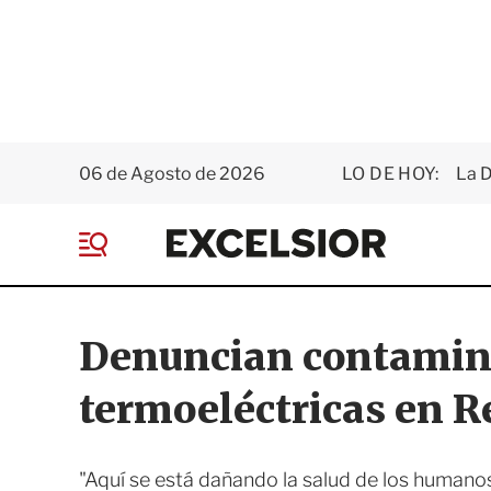
06 de Agosto de 2026
LO DE HOY:
La D
E
x
M
c
e
e
n
l
ú
s
Denuncian contamina
i
o
termoeléctricas en 
r
"Aquí se está dañando la salud de los humanos