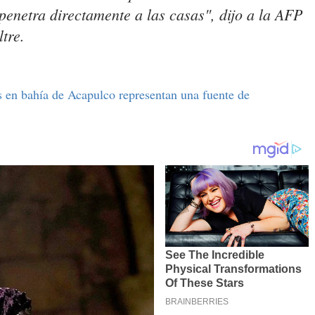
penetra directamente a las casas", dijo a la AFP
tre.
 en bahía de Acapulco representan una fuente de