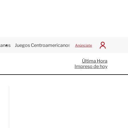
canos
Juegos Centroamericanos
Anúnciate
I
n
i
Última Hora
c
Impreso de hoy
i
a
r
S
e
s
i
ó
n