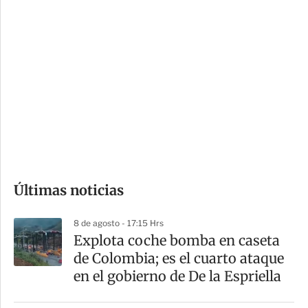
c
a
i
r
o
d
n
a
e
r
s
d
e
c
o
Últimas noticias
m
p
8 de agosto - 17:15 Hrs
a
Explota coche bomba en caseta
r
de Colombia; es el cuarto ataque
t
en el gobierno de De la Espriella
i