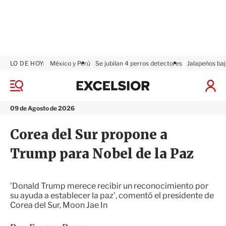
LO DE HOY:
México y Perú
Se jubilan 4 perros detectores
Jalapeños baj
E
x
M
I
c
e
n
n
e
i
09 de Agosto de 2026
ú
l
c
s
i
Corea del Sur propone a
i
a
o
r
Trump para Nobel de la Paz
r
S
e
s
i
'Donald Trump merece recibir un reconocimiento por
ó
su ayuda a establecer la paz', comentó el presidente de
n
Corea del Sur, Moon Jae In