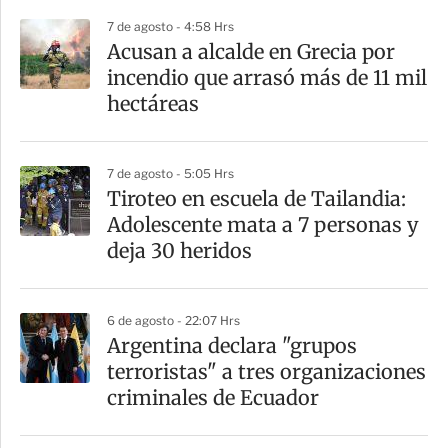
p
7 de agosto - 4:58 Hrs
a
Acusan a alcalde en Grecia por
r
incendio que arrasó más de 11 mil
t
hectáreas
i
r
7 de agosto - 5:05 Hrs
Tiroteo en escuela de Tailandia:
Adolescente mata a 7 personas y
deja 30 heridos
6 de agosto - 22:07 Hrs
Argentina declara "grupos
terroristas" a tres organizaciones
criminales de Ecuador