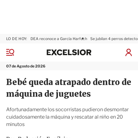
LO DE HOY:
DEA reconoce a García Harfuch
Se jubilan 4 perros detecto
E
x
M
I
c
e
n
n
e
i
07 de Agosto de 2026
ú
l
c
s
i
Bebé queda atrapado dentro de
i
a
o
r
máquina de juguetes
r
S
e
s
Afortunadamente los socorristas pudieron desmontar
i
cuidadosamente la máquina y rescatar al niño en 20
ó
minutos
n