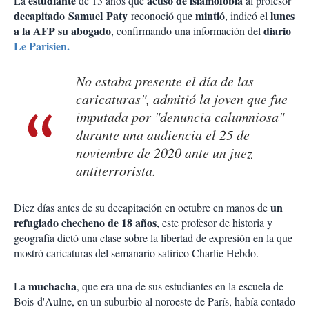
estudiante
acusó de islamofobia
La
de 13 años que
al profesor
decapitado Samuel Paty
mintió
lunes
reconoció que
, indicó el
a la AFP su abogado
diario
, confirmando una información del
Le Parisien.
No estaba presente el día de las
caricaturas", admitió la joven que fue
imputada por "denuncia calumniosa"
durante una audiencia el 25 de
noviembre de 2020 ante un juez
antiterrorista.
un
Diez días antes de su decapitación en octubre en manos de
refugiado checheno de 18 años
, este profesor de historia y
geografía dictó una clase sobre la libertad de expresión en la que
mostró caricaturas del semanario satírico Charlie Hebdo.
muchacha
La
, que era una de sus estudiantes en la escuela de
Bois-d'Aulne, en un suburbio al noroeste de París, había contado