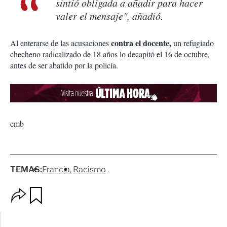
sintió obligada a añadir para hacer
valer el mensaje", añadió.
contra el docente,
Al enterarse de las acusaciones
un refugiado
checheno radicalizado de 18 años lo decapitó el 16 de octubre,
antes de ser abatido por la policía.
emb
TEMAS:
Francia
Racismo
O
G
p
u
c
a