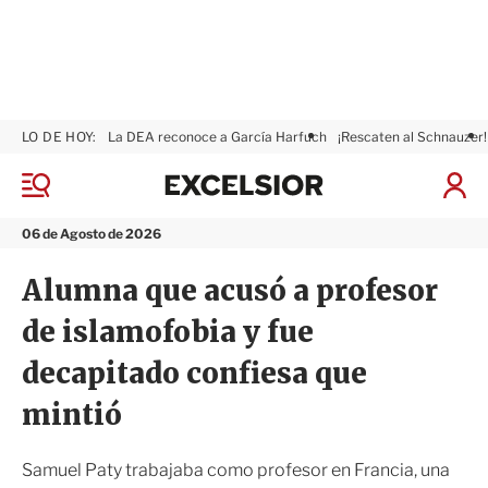
LO DE HOY:
La DEA reconoce a García Harfuch
¡Rescaten al Schnauzer!
E
x
M
I
c
e
n
n
e
i
06 de Agosto de 2026
ú
l
c
s
i
Alumna que acusó a profesor
i
a
o
r
de islamofobia y fue
r
S
e
decapitado confiesa que
s
i
mintió
ó
n
Samuel Paty trabajaba como profesor en Francia, una