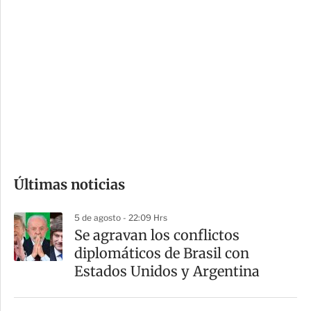
i
r
o
d
n
a
e
r
s
d
e
c
o
Últimas noticias
m
p
5 de agosto - 22:09 Hrs
a
Se agravan los conflictos
r
diplomáticos de Brasil con
t
Estados Unidos y Argentina
i
r