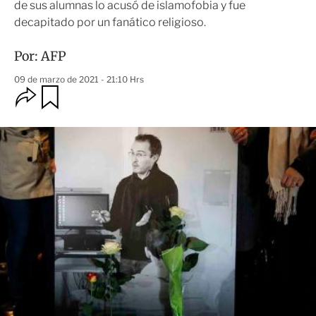
de sus alumnas lo acusó de islamofobia y fue
decapitado por un fanático religioso.
Por:
AFP
09 de marzo de 2021 - 21:10 Hrs
O
G
u
p
a
c
r
i
d
o
a
n
r
e
s
d
e
c
o
m
p
a
r
t