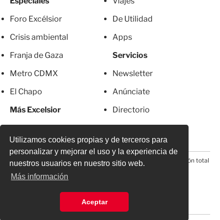
Especiales
Viajes
Foro Excélsior
De Utilidad
Crisis ambiental
Apps
Franja de Gaza
Servicios
Metro CDMX
Newsletter
El Chapo
Anúnciate
Más Excelsior
Directorio
Mujeres
Suscripciones
Utilizamos cookies propias y de terceros para
personalizar y mejorar el uso y la experiencia de
© 2026 Todos los derechos reservados. Prohibida la reproducción total
nuestros usuarios en nuestro sitio web.
o parcial, incluyendo cualquier medio electrónico*
Más información
Aceptar