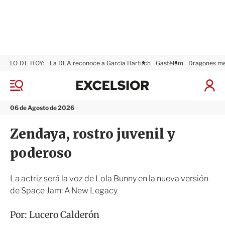
LO DE HOY:
La DEA reconoce a García Harfuch
Gastélum
Dragones m
E
x
M
I
c
e
n
n
e
i
06 de Agosto de 2026
ú
l
c
s
i
Zendaya, rostro juvenil y
i
a
o
r
poderoso
r
S
e
s
La actriz será la voz de Lola Bunny en la nueva versión
i
de Space Jam: A New Legacy
ó
n
Por:
Lucero Calderón