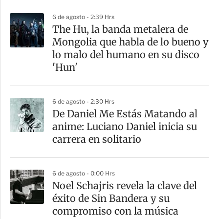
p
6 de agosto - 2:39 Hrs
a
The Hu, la banda metalera de
r
Mongolia que habla de lo bueno y
t
lo malo del humano en su disco
i
'Hun'
r
6 de agosto - 2:30 Hrs
De Daniel Me Estás Matando al
anime: Luciano Daniel inicia su
carrera en solitario
6 de agosto - 0:00 Hrs
Noel Schajris revela la clave del
éxito de Sin Bandera y su
compromiso con la música