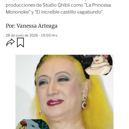
producciones de Studio Ghibli como "La Princesa
Mononoke" y "El increíble castillo vagabundo"
Por:
Vanessa Arteaga
28 de junio de 2026 - 19:50 Hrs
O
G
u
p
a
c
r
i
d
o
a
n
r
e
s
d
e
c
o
m
p
a
r
t