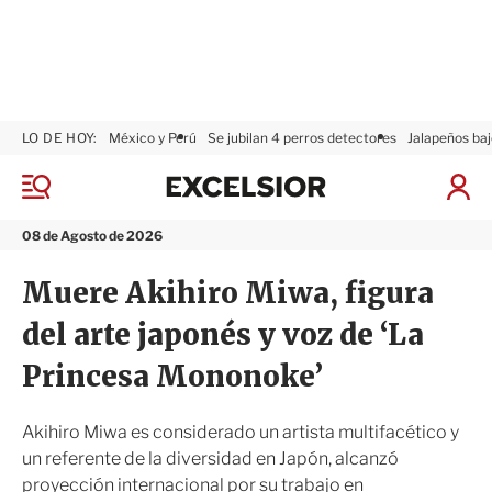
LO DE HOY:
México y Perú
Se jubilan 4 perros detectores
Jalapeños baj
E
x
M
I
c
e
n
n
e
i
08 de Agosto de 2026
ú
l
c
s
i
Muere Akihiro Miwa, figura
i
a
o
r
del arte japonés y voz de ‘La
r
S
e
Princesa Mononoke’
s
i
ó
Akihiro Miwa es considerado un artista multifacético y
n
un referente de la diversidad en Japón, alcanzó
proyección internacional por su trabajo en