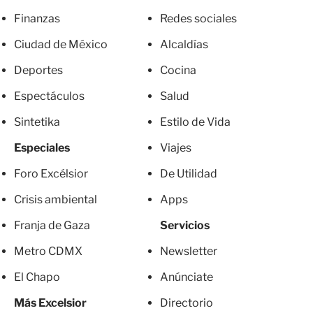
Finanzas
Redes sociales
Ciudad de México
Alcaldías
Deportes
Cocina
Espectáculos
Salud
Sintetika
Estilo de Vida
Especiales
Viajes
Foro Excélsior
De Utilidad
Crisis ambiental
Apps
Franja de Gaza
Servicios
Metro CDMX
Newsletter
El Chapo
Anúnciate
Más Excelsior
Directorio