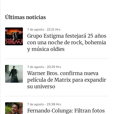
c
o
Últimas noticias
m
p
7 de agosto - 22:21 Hrs
a
Grupo Estigma festejará 25 años
r
con una noche de rock, bohemia
t
y música oldies
i
r
7 de agosto - 20:29 Hrs
Warner Bros. confirma nueva
película de Matrix para expandir
su universo
7 de agosto - 19:38 Hrs
Fernando Colunga: Filtran fotos