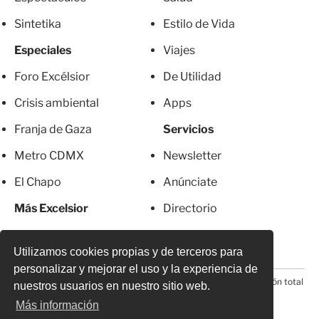
Sintetika
Estilo de Vida
Especiales
Viajes
Foro Excélsior
De Utilidad
Crisis ambiental
Apps
Franja de Gaza
Servicios
Metro CDMX
Newsletter
El Chapo
Anúnciate
Más Excelsior
Directorio
Mujeres
Suscripciones
Utilizamos cookies propias y de terceros para
personalizar y mejorar el uso y la experiencia de
© 2026 Todos los derechos reservados. Prohibida la reproducción total
nuestros usuarios en nuestro sitio web.
o parcial, incluyendo cualquier medio electrónico*
Más información