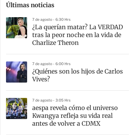
Últimas noticias
m
p
7 de agosto - 6:30 Hrs
a
¿La querían matar? La VERDAD
r
tras la peor noche en la vida de
t
Charlize Theron
i
r
7 de agosto - 6:00 Hrs
¿Quiénes son los hijos de Carlos
Vives?
7 de agosto - 3:05 Hrs
aespa revela cómo el universo
Kwangya refleja su vida real
antes de volver a CDMX