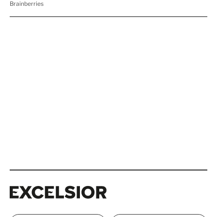
Excelsior
Excelsior