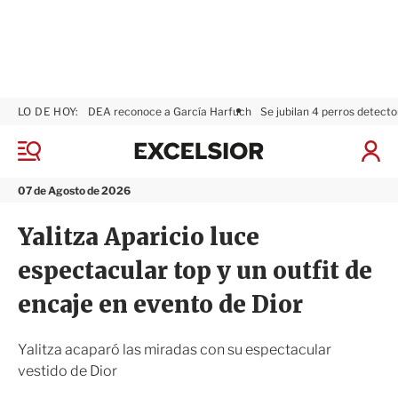
LO DE HOY:
DEA reconoce a García Harfuch
Se jubilan 4 perros detecto
E
x
M
I
c
e
n
n
e
i
07 de Agosto de 2026
ú
l
c
s
i
Yalitza Aparicio luce
i
a
o
r
espectacular top y un outfit de
r
S
e
encaje en evento de Dior
s
i
ó
Yalitza acaparó las miradas con su espectacular
n
vestido de Dior