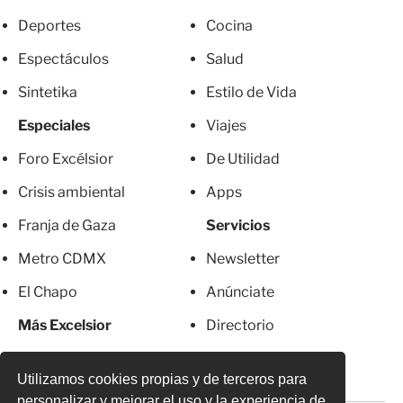
Deportes
Cocina
Espectáculos
Salud
Sintetika
Estilo de Vida
Especiales
Viajes
Foro Excélsior
De Utilidad
Crisis ambiental
Apps
Franja de Gaza
Servicios
Metro CDMX
Newsletter
El Chapo
Anúnciate
Más Excelsior
Directorio
Mujeres
Suscripciones
Utilizamos cookies propias y de terceros para
personalizar y mejorar el uso y la experiencia de