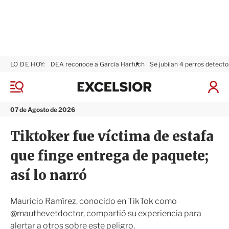
LO DE HOY:
DEA reconoce a García Harfuch
Se jubilan 4 perros detecto
E
x
M
I
c
e
n
n
e
i
07 de Agosto de 2026
ú
l
c
s
i
Tiktoker fue víctima de estafa
i
a
o
r
que finge entrega de paquete;
r
S
e
así lo narró
s
i
ó
Mauricio Ramírez, conocido en TikTok como
n
@mauthevetdoctor, compartió su experiencia para
alertar a otros sobre este peligro.