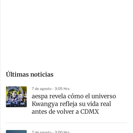
i
r
o
d
n
a
e
r
s
d
e
c
o
Últimas noticias
m
p
7 de agosto - 3:05 Hrs
a
aespa revela cómo el universo
r
Kwangya refleja su vida real
t
antes de volver a CDMX
i
r
7 de agosto - 3:00 Hrs