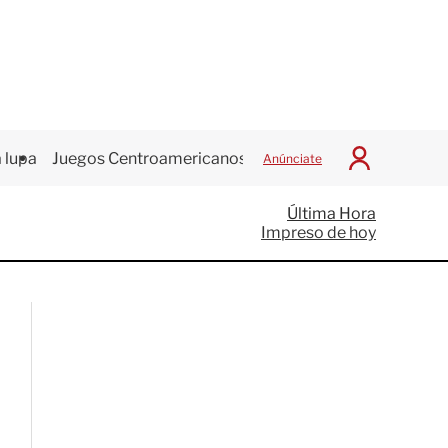
 lupa
Juegos Centroamericanos
Anúnciate
I
n
i
Última Hora
c
Impreso de hoy
i
a
r
S
e
s
i
ó
n