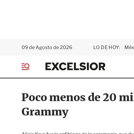
09 de Agosto de 2026
LO DE HOY:
Méxi
E
x
M
c
e
e
n
l
ú
s
Poco menos de 20 mil
i
o
Grammy
r