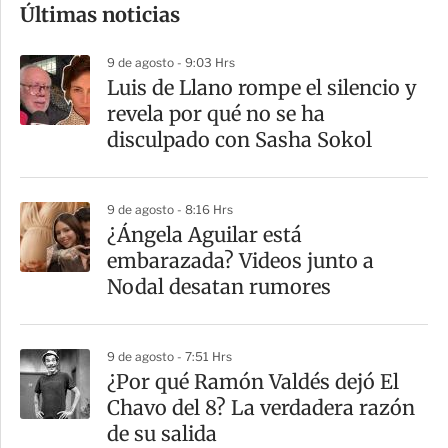
Últimas noticias
m
p
9 de agosto - 9:03 Hrs
a
Luis de Llano rompe el silencio y
r
revela por qué no se ha
t
disculpado con Sasha Sokol
i
r
9 de agosto - 8:16 Hrs
¿Ángela Aguilar está
embarazada? Videos junto a
Nodal desatan rumores
9 de agosto - 7:51 Hrs
¿Por qué Ramón Valdés dejó El
Chavo del 8? La verdadera razón
de su salida