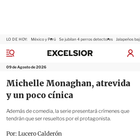
LO DE HOY:
México y Perú
Se jubilan 4 perros detectores
Jalapeños baj
E
x
M
I
c
e
n
n
e
i
09 de Agosto de 2026
ú
l
c
s
i
Michelle Monaghan, atrevida
i
a
o
r
y un poco cínica
r
S
e
s
Además de comedia, la serie presentará crímenes que
i
tendrán que ser resueltos por el protagonista.
ó
n
Por:
Lucero Calderón