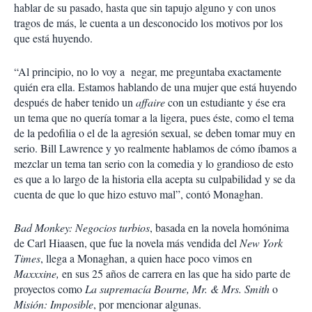
hablar de su pasado, hasta que sin tapujo alguno y con unos
tragos de más, le cuenta a un desconocido los motivos por los
que está huyendo.
“Al principio, no lo voy a negar, me preguntaba exactamente
quién era ella. Estamos hablando de una mujer que está huyendo
después de haber tenido un
affaire
con un estudiante y ése era
un tema que no quería tomar a la ligera, pues éste, como el tema
de la pedofilia o el de la agresión sexual, se deben tomar muy en
serio. Bill Lawrence y yo realmente hablamos de cómo íbamos a
mezclar un tema tan serio con la comedia y lo grandioso de esto
es que a lo largo de la historia ella acepta su culpabilidad y se da
cuenta de que lo que hizo estuvo mal”, contó Monaghan.
Bad Monkey: Negocios turbios
, basada en la novela homónima
de Carl Hiaasen, que fue la novela más vendida del
New York
Times
, llega a Monaghan, a quien hace poco vimos en
Maxxxine,
en sus 25 años de carrera en las que ha sido parte de
proyectos como
La supremacía Bourne, Mr. & Mrs. Smith
o
Misión: Imposible
, por mencionar algunas.