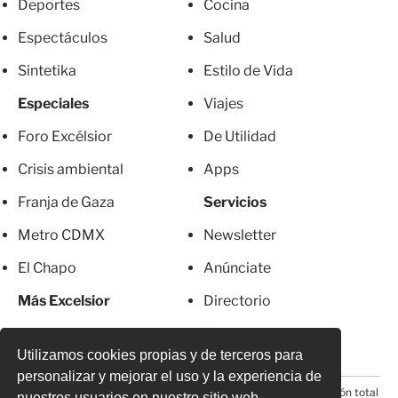
Deportes
Cocina
Espectáculos
Salud
Sintetika
Estilo de Vida
Especiales
Viajes
Foro Excélsior
De Utilidad
Crisis ambiental
Apps
Franja de Gaza
Servicios
Metro CDMX
Newsletter
El Chapo
Anúnciate
Más Excelsior
Directorio
Mujeres
Suscripciones
Utilizamos cookies propias y de terceros para
personalizar y mejorar el uso y la experiencia de
© 2026 Todos los derechos reservados. Prohibida la reproducción total
nuestros usuarios en nuestro sitio web.