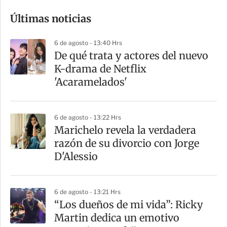
o
Últimas noticias
m
p
6 de agosto - 13:40 Hrs
a
De qué trata y actores del nuevo
r
K-drama de Netflix
t
'Acaramelados'
i
r
6 de agosto - 13:22 Hrs
Marichelo revela la verdadera
razón de su divorcio con Jorge
D'Alessio
6 de agosto - 13:21 Hrs
“Los dueños de mi vida”: Ricky
Martin dedica un emotivo