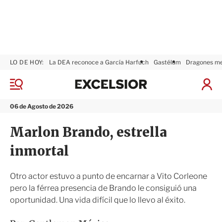
LO DE HOY:
La DEA reconoce a García Harfuch
Gastélum
Dragones m
E
x
M
I
c
e
n
n
e
i
06 de Agosto de 2026
ú
l
c
s
i
Marlon Brando, estrella
i
a
o
r
inmortal
r
S
e
s
Otro actor estuvo a punto de encarnar a Vito Corleone
i
pero la férrea presencia de Brando le consiguió una
ó
oportunidad. Una vida difícil que lo llevo al éxito.
n