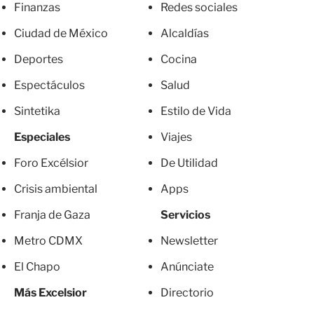
Finanzas
Redes sociales
Ciudad de México
Alcaldías
Deportes
Cocina
Espectáculos
Salud
Sintetika
Estilo de Vida
Especiales
Viajes
Foro Excélsior
De Utilidad
Crisis ambiental
Apps
Franja de Gaza
Servicios
Metro CDMX
Newsletter
El Chapo
Anúnciate
Más Excelsior
Directorio