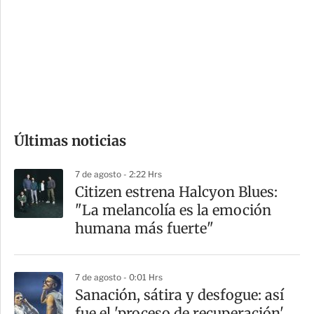
n
a
e
r
s
d
e
c
o
Últimas noticias
m
p
7 de agosto - 2:22 Hrs
a
Citizen estrena Halcyon Blues:
r
"La melancolía es la emoción
t
humana más fuerte"
i
r
7 de agosto - 0:01 Hrs
Sanación, sátira y desfogue: así
fue el 'proceso de recuperación'