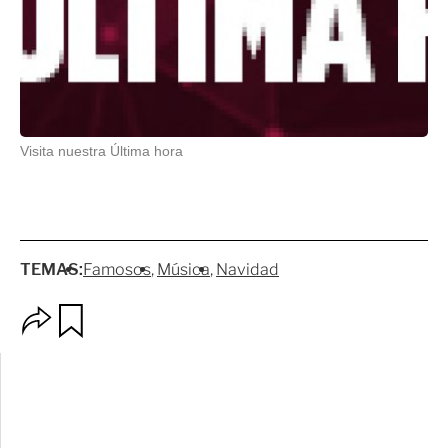
Visita nuestra Última hora
TEMAS:
Famosos
Música
Navidad
O
G
p
u
c
a
i
r
o
d