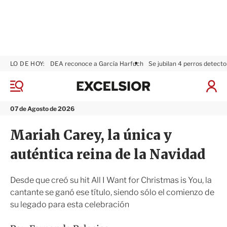
LO DE HOY:
DEA reconoce a García Harfuch
Se jubilan 4 perros detecto
E
x
M
I
c
e
n
n
e
i
07 de Agosto de 2026
ú
l
c
s
i
Mariah Carey, la única y
i
a
o
r
auténtica reina de la Navidad
r
S
e
s
Desde que creó su hit All I Want for Christmas is You, la
i
cantante se ganó ese título, siendo sólo el comienzo de
ó
su legado para esta celebración
n