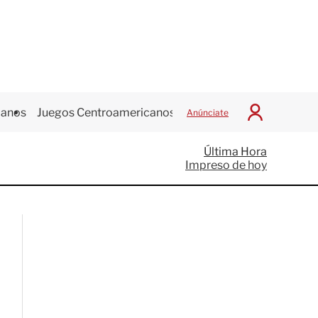
canos
Juegos Centroamericanos
Anúnciate
I
n
i
Última Hora
c
Impreso de hoy
i
a
r
S
e
s
i
ó
n