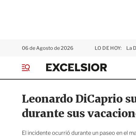
06 de Agosto de 2026
LO DE HOY:
La D
E
x
M
c
e
e
n
l
ú
s
Leonardo DiCaprio s
i
o
durante sus vacacion
r
El incidente ocurrió durante un paseo en el mar