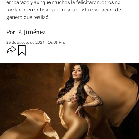
embarazo y aunque muchos la felicitaron, otros no
tardaron en criticar su embarazo y la revelación de
género que realizó.
Por:
P. Jiménez
25 de agosto de 2024 - 16:01 Hrs
O
G
u
p
a
c
r
i
d
o
a
n
r
e
s
d
e
c
o
m
p
a
r