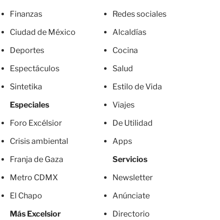
Finanzas
Redes sociales
Ciudad de México
Alcaldías
Deportes
Cocina
Espectáculos
Salud
Sintetika
Estilo de Vida
Especiales
Viajes
Foro Excélsior
De Utilidad
Crisis ambiental
Apps
Franja de Gaza
Servicios
Metro CDMX
Newsletter
El Chapo
Anúnciate
Más Excelsior
Directorio