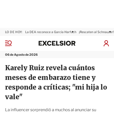
LO DE HOY:
La DEA reconoce a García Harfuch
¡Rescaten al Schnauzer!
E
x
M
I
c
e
n
n
e
i
06 de Agosto de 2026
ú
l
c
s
i
Karely Ruiz revela cuántos
i
a
o
r
meses de embarazo tiene y
r
S
e
responde a críticas; "mi hija lo
s
i
vale"
ó
n
La influencer sorprendió a muchos al anunciar su