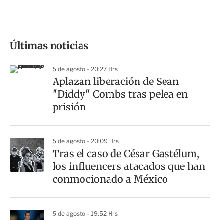
e
c
o
Últimas noticias
m
p
5 de agosto - 20:27 Hrs
a
Aplazan liberación de Sean
r
"Diddy" Combs tras pelea en
t
prisión
i
r
5 de agosto - 20:09 Hrs
Tras el caso de César Gastélum,
los influencers atacados que han
conmocionado a México
5 de agosto - 19:52 Hrs