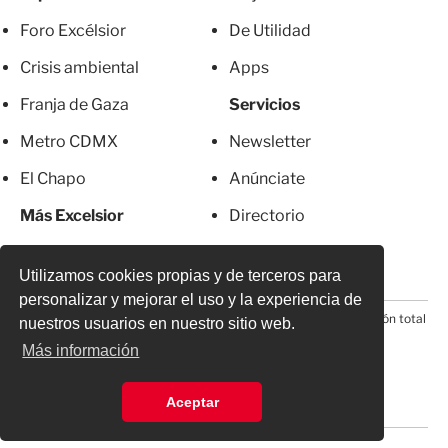
Foro Excélsior
De Utilidad
Crisis ambiental
Apps
Franja de Gaza
Servicios
Metro CDMX
Newsletter
El Chapo
Anúnciate
Más Excelsior
Directorio
Mujeres
Suscripciones
Utilizamos cookies propias y de terceros para
personalizar y mejorar el uso y la experiencia de
© 2026 Todos los derechos reservados. Prohibida la reproducción total
nuestros usuarios en nuestro sitio web.
o parcial, incluyendo cualquier medio electrónico*
Más información
Aceptar