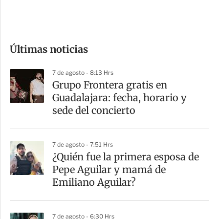
e
c
o
Últimas noticias
m
p
7 de agosto - 8:13 Hrs
a
Grupo Frontera gratis en
r
Guadalajara: fecha, horario y
t
sede del concierto
i
r
7 de agosto - 7:51 Hrs
¿Quién fue la primera esposa de
Pepe Aguilar y mamá de
Emiliano Aguilar?
7 de agosto - 6:30 Hrs