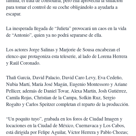
familia; él trata de consolarla, pero ella aprovecha la situación
para tomar el control de su coche obligándolo a ayudarla a
escapar.
La inesperada llegada de “Julieta” provocará un caos en la vida
de “Antonio”, quien ya no podrá separarse de ella.
Los actores Jorge Salinas y Marjorie de Sousa encabezan el
elenco que protagoniza esta teleserie, al lado de Lorena Herrera
y Raúl Coronado.
Thali García, David Palacio, David Caro Levy, Eva Cedeño,
Nubia Martí, María José Magán, Eugenio Montessoro y Ariane
Pellicer, además de Daniel Tovar, Alexa Martín, Josh Gutiérrez,
Camila Rojas, Christian de la Campa, Solkin Ruz, Sergio
Rogalto y Carlos Speitzer completan el reparto de la producción.
“Un poquito tuyo”, grabada en los foros de Ciudad Imagen y
locaciones en la Ciudad de México, Cuernavaca y Los Cabos,
está dirigida por Felipe Aguilar, Víctor Herrera y Pablo Chozas;