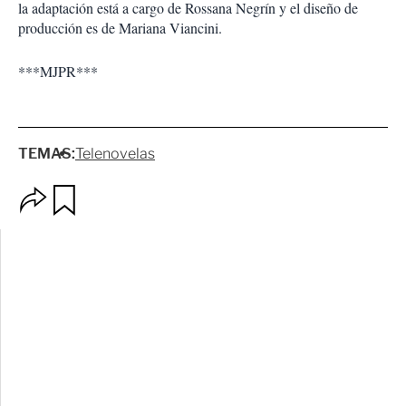
la adaptación está a cargo de Rossana Negrín y el diseño de
producción es de Mariana Viancini.
***MJPR***
TEMAS:
Telenovelas
O
G
p
u
c
a
i
r
o
d
n
a
e
r
s
d