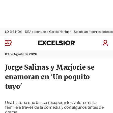
LO DE HOY:
DEA reconoce a García Harfuch
Se jubilan 4 perros detecto
E
x
M
I
c
e
n
n
e
i
07 de Agosto de 2026
ú
l
c
s
i
Jorge Salinas y Marjorie se
i
a
o
r
enamoran en 'Un poquito
r
S
e
tuyo'
s
i
ó
n
Una historia que busca recuperar los valores en la
familia a través de la comedia y con algunos tintes de
drama