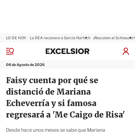
LO DE HOY:
La DEA reconoce a García Harfuch
¡Rescaten al Schnauzer!
E
x
M
I
c
e
n
n
e
i
06 de Agosto de 2026
ú
l
c
s
i
Faisy cuenta por qué se
i
a
o
r
distanció de Mariana
r
S
e
Echeverría y si famosa
s
i
regresará a 'Me Caigo de Risa'
ó
n
Desde hace unos meses se sabe que Mariana