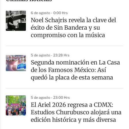
m
p
6 de agosto - 0:00 Hrs
a
Noel Schajris revela la clave del
r
éxito de Sin Bandera y su
t
compromiso con la música
i
r
5 de agosto - 23:28 Hrs
Segunda nominación en La Casa
de los Famosos México: Así
quedó la placa de esta semana
5 de agosto - 23:00 Hrs
El Ariel 2026 regresa a CDMX:
Estudios Churubusco alojará una
edición histórica y más diversa