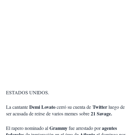
ESTADOS UNIDOS.
Demi Lovato
Twitter
La cantante
cerró su cuenta de
luego de
21 Savage.
ser acusada de reírse de varios memes sobre
Grammy
agentes
El rapero nominado al
fue arrestado por
federales
Atlanta
de inmigración en el área de
el domingo por