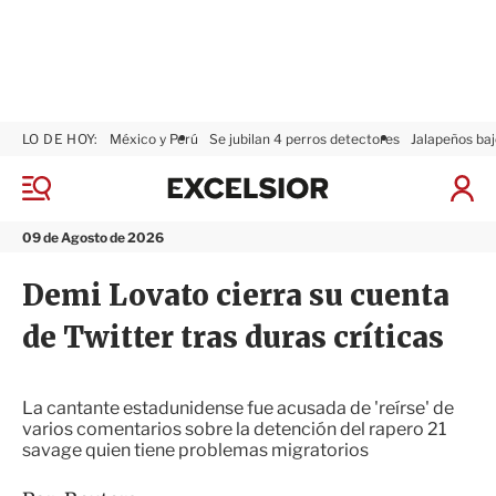
LO DE HOY:
México y Perú
Se jubilan 4 perros detectores
Jalapeños baj
E
x
M
I
c
e
n
n
e
i
09 de Agosto de 2026
ú
l
c
s
i
Demi Lovato cierra su cuenta
i
a
o
r
de Twitter tras duras críticas
r
S
e
s
i
La cantante estadunidense fue acusada de 'reírse' de
ó
varios comentarios sobre la detención del rapero 21
n
savage quien tiene problemas migratorios