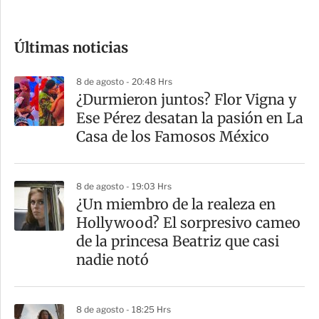
c
o
Últimas noticias
m
p
8 de agosto - 20:48 Hrs
a
¿Durmieron juntos? Flor Vigna y
r
Ese Pérez desatan la pasión en La
t
Casa de los Famosos México
i
r
8 de agosto - 19:03 Hrs
¿Un miembro de la realeza en
Hollywood? El sorpresivo cameo
de la princesa Beatriz que casi
nadie notó
8 de agosto - 18:25 Hrs