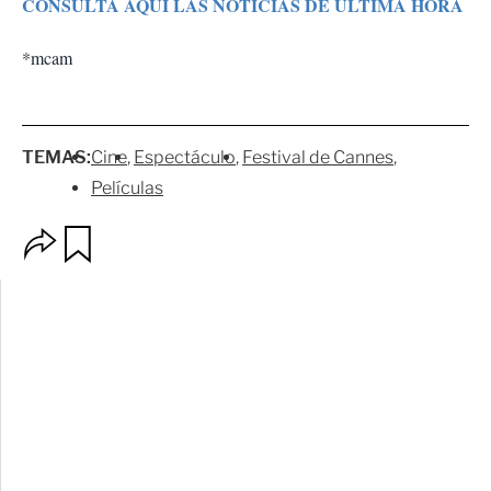
CONSULTA AQUÍ LAS NOTICIAS DE ÚLTIMA HORA
*mcam
TEMAS:
Cine
Espectáculo
Festival de Cannes
Películas
O
G
p
u
c
a
i
r
o
d
n
a
e
r
s
d