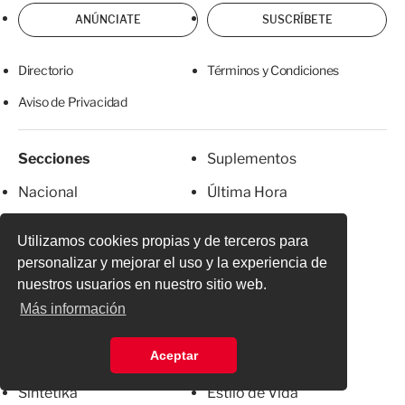
ANÚNCIATE
SUSCRÍBETE
Directorio
Términos y Condiciones
Aviso de Privacidad
Secciones
Suplementos
Nacional
Última Hora
Internacional
Temas de interés
Utilizamos cookies propias y de terceros para
Finanzas
Redes sociales
personalizar y mejorar el uso y la experiencia de
nuestros usuarios en nuestro sitio web.
Ciudad de México
Alcaldías
Más información
Deportes
Cocina
Aceptar
Espectáculos
Salud
Sintetika
Estilo de Vida