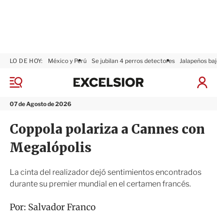
LO DE HOY:
México y Perú
Se jubilan 4 perros detectores
Jalapeños baj
E
x
M
I
c
e
n
n
e
i
07 de Agosto de 2026
ú
l
c
s
i
Coppola polariza a Cannes con
i
a
o
r
Megalópolis
r
S
e
s
La cinta del realizador dejó sentimientos encontrados
i
durante su premier mundial en el certamen francés.
ó
n
Por:
Salvador Franco