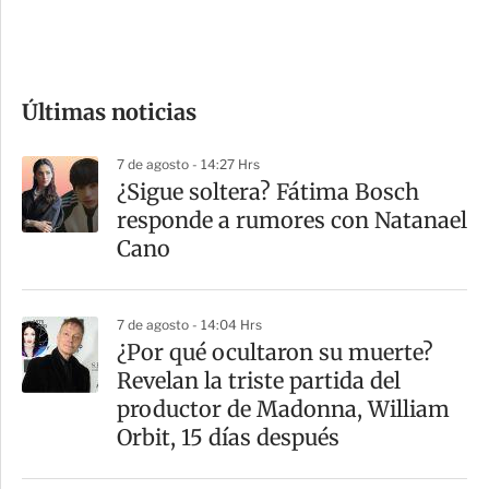
e
c
o
Últimas noticias
m
p
7 de agosto - 14:27 Hrs
a
¿Sigue soltera? Fátima Bosch
r
responde a rumores con Natanael
t
Cano
i
r
7 de agosto - 14:04 Hrs
¿Por qué ocultaron su muerte?
Revelan la triste partida del
productor de Madonna, William
Orbit, 15 días después