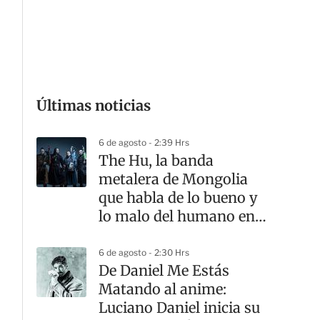
G
Últimas noticias
6 de agosto - 2:39 Hrs
The Hu, la banda
metalera de Mongolia
que habla de lo bueno y
lo malo del humano en
su disco 'Hun'
6 de agosto - 2:30 Hrs
De Daniel Me Estás
Matando al anime:
Luciano Daniel inicia su