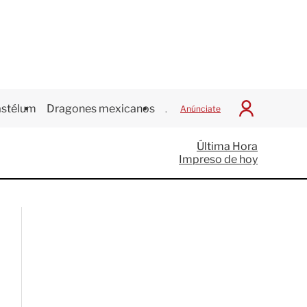
stélum
Dragones mexicanos
Juegos Centroamericanos
Anúnciate
I
n
i
Última Hora
c
Impreso de hoy
i
a
r
S
e
s
i
ó
n