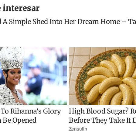
a
r
t
i
r