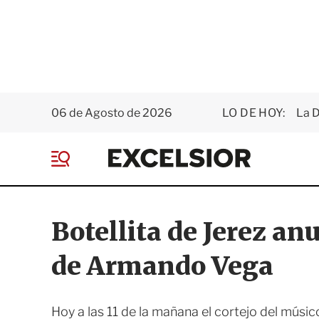
06 de Agosto de 2026
LO DE HOY:
La D
E
x
M
c
e
e
n
l
ú
s
Botellita de Jerez an
i
o
de Armando Vega
r
Hoy a las 11 de la mañana el cortejo del músi