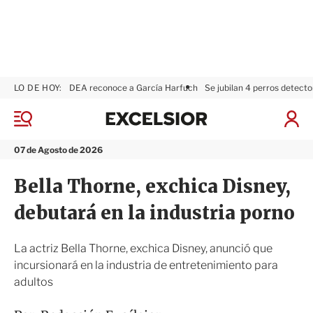
LO DE HOY:
DEA reconoce a García Harfuch
Se jubilan 4 perros detecto
E
x
M
I
c
e
n
n
e
i
07 de Agosto de 2026
ú
l
c
s
i
Bella Thorne, exchica Disney,
i
a
o
r
debutará en la industria porno
r
S
e
s
La actriz Bella Thorne, exchica Disney, anunció que
i
incursionará en la industria de entretenimiento para
ó
adultos
n