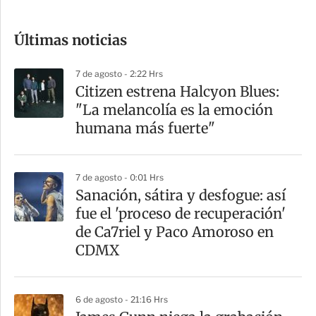
c
o
Últimas noticias
m
p
7 de agosto - 2:22 Hrs
a
Citizen estrena Halcyon Blues:
r
"La melancolía es la emoción
t
humana más fuerte"
i
r
7 de agosto - 0:01 Hrs
Sanación, sátira y desfogue: así
fue el 'proceso de recuperación'
de Ca7riel y Paco Amoroso en
CDMX
6 de agosto - 21:16 Hrs