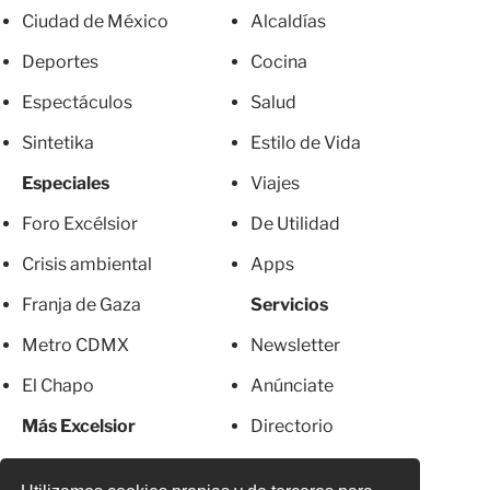
Ciudad de México
Alcaldías
Deportes
Cocina
Espectáculos
Salud
Sintetika
Estilo de Vida
Especiales
Viajes
Foro Excélsior
De Utilidad
Crisis ambiental
Apps
Franja de Gaza
Servicios
Metro CDMX
Newsletter
El Chapo
Anúnciate
Más Excelsior
Directorio
Mujeres
Suscripciones