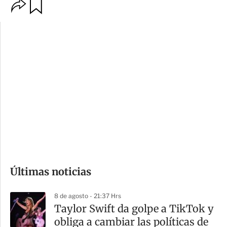
O
G
p
u
c
a
i
r
o
d
n
a
e
r
s
d
e
c
o
Últimas noticias
m
p
8 de agosto - 21:37 Hrs
a
Taylor Swift da golpe a TikTok y
r
obliga a cambiar las políticas de