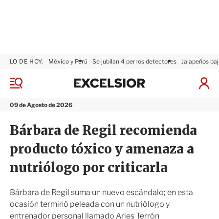
LO DE HOY:
México y Perú
Se jubilan 4 perros detectores
Jalapeños baj
E
x
M
I
c
e
n
n
e
i
09 de Agosto de 2026
ú
l
c
s
i
Bárbara de Regil recomienda
i
a
o
r
producto tóxico y amenaza a
r
S
e
nutriólogo por criticarla
s
i
ó
Bárbara de Regil suma un nuevo escándalo; en esta
n
ocasión terminó peleada con un nutriólogo y
entrenador personal llamado Aries Terrón