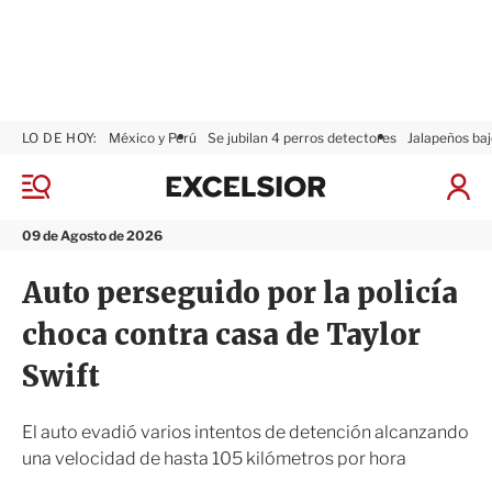
LO DE HOY:
México y Perú
Se jubilan 4 perros detectores
Jalapeños baj
E
x
M
I
c
e
n
n
e
i
09 de Agosto de 2026
ú
l
c
s
i
Auto perseguido por la policía
i
a
o
r
choca contra casa de Taylor
r
S
e
Swift
s
i
ó
El auto evadió varios intentos de detención alcanzando
n
una velocidad de hasta 105 kilómetros por hora