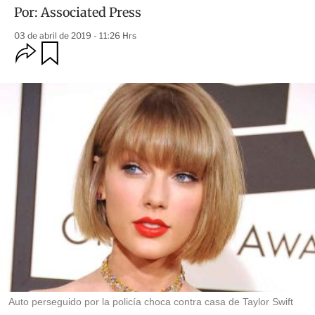
Por:
Associated Press
03 de abril de 2019 - 11:26 Hrs
O
G
u
p
a
c
r
i
d
o
a
n
r
e
s
d
e
c
o
m
p
a
r
t
i
r
Auto perseguido por la policía choca contra casa de Taylor Swift