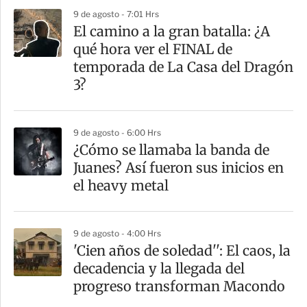
p
9 de agosto - 7:01 Hrs
a
El camino a la gran batalla: ¿A
r
qué hora ver el FINAL de
t
temporada de La Casa del Dragón
i
3?
r
9 de agosto - 6:00 Hrs
¿Cómo se llamaba la banda de
Juanes? Así fueron sus inicios en
el heavy metal
9 de agosto - 4:00 Hrs
'Cien años de soledad'': El caos, la
decadencia y la llegada del
progreso transforman Macondo