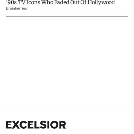
Excelsior
Excelsior