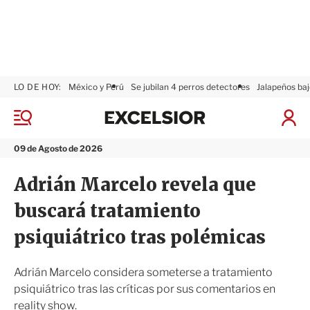
LO DE HOY:
México y Perú
Se jubilan 4 perros detectores
Jalapeños baj
E
x
M
I
c
e
n
n
e
i
09 de Agosto de 2026
ú
l
c
s
i
Adrián Marcelo revela que
i
a
o
r
buscará tratamiento
r
S
e
psiquiátrico tras polémicas
s
i
ó
Adrián Marcelo considera someterse a tratamiento
n
psiquiátrico tras las críticas por sus comentarios en
reality show.