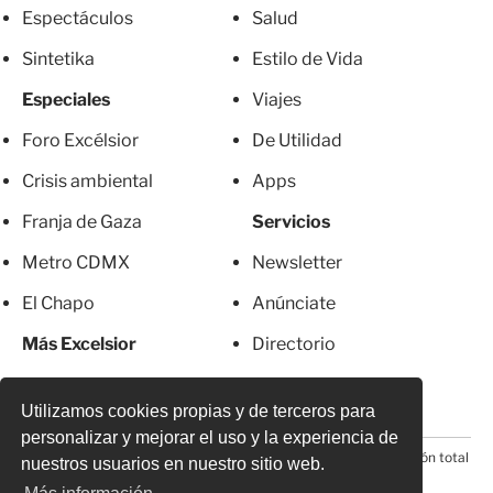
Espectáculos
Salud
Sintetika
Estilo de Vida
Especiales
Viajes
Foro Excélsior
De Utilidad
Crisis ambiental
Apps
Franja de Gaza
Servicios
Metro CDMX
Newsletter
El Chapo
Anúnciate
Más Excelsior
Directorio
Mujeres
Suscripciones
Utilizamos cookies propias y de terceros para
personalizar y mejorar el uso y la experiencia de
© 2026 Todos los derechos reservados. Prohibida la reproducción total
nuestros usuarios en nuestro sitio web.
o parcial, incluyendo cualquier medio electrónico*