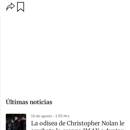
O
G
p
u
c
a
i
r
o
d
n
a
e
r
s
d
e
c
o
Últimas noticias
m
p
10 de agosto - 1:55 Hrs
a
La odisea de Christopher Nolan le
r