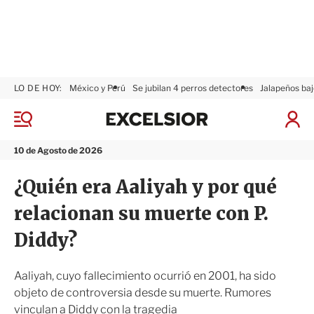
LO DE HOY:
México y Perú
Se jubilan 4 perros detectores
Jalapeños baj
E
x
M
I
c
e
n
n
e
i
10 de Agosto de 2026
ú
l
c
s
i
¿Quién era Aaliyah y por qué
i
a
o
r
relacionan su muerte con P.
r
S
e
Diddy?
s
i
ó
Aaliyah, cuyo fallecimiento ocurrió en 2001, ha sido
n
objeto de controversia desde su muerte. Rumores
vinculan a Diddy con la tragedia