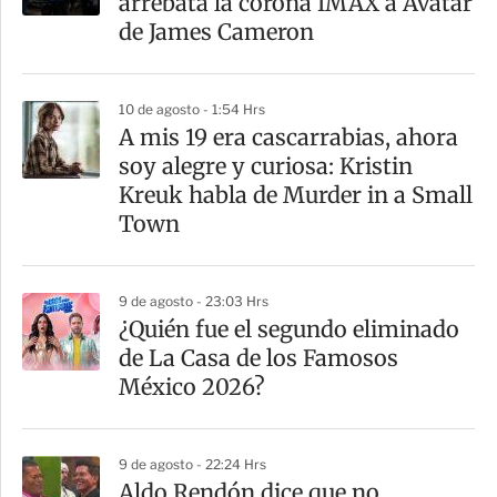
arrebata la corona IMAX a Avatar
t
de James Cameron
i
r
10 de agosto - 1:54 Hrs
A mis 19 era cascarrabias, ahora
soy alegre y curiosa: Kristin
Kreuk habla de Murder in a Small
Town
9 de agosto - 23:03 Hrs
¿Quién fue el segundo eliminado
de La Casa de los Famosos
México 2026?
9 de agosto - 22:24 Hrs
Aldo Rendón dice que no