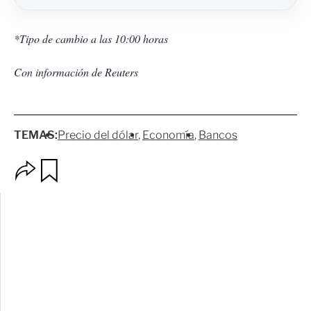
*Tipo de cambio a las 10:00 horas
Con información de Reuters
TEMAS:
Precio del dólar
Economía
Bancos
O
G
p
u
c
a
i
r
o
d
n
a
e
r
s