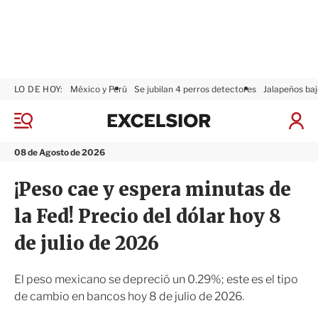
LO DE HOY:
México y Perú
Se jubilan 4 perros detectores
Jalapeños baj
E
x
M
I
c
e
n
n
e
i
08 de Agosto de 2026
ú
l
c
s
i
¡Peso cae y espera minutas de
i
a
o
r
la Fed! Precio del dólar hoy 8
r
S
e
de julio de 2026
s
i
ó
El peso mexicano se depreció un 0.29%; este es el tipo
n
de cambio en bancos hoy 8 de julio de 2026.