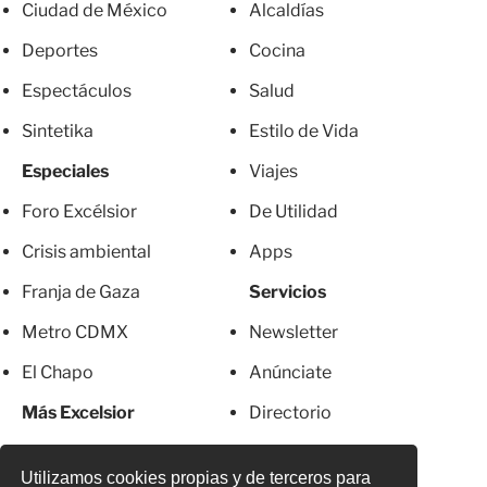
Ciudad de México
Alcaldías
Deportes
Cocina
Espectáculos
Salud
Sintetika
Estilo de Vida
Especiales
Viajes
Foro Excélsior
De Utilidad
Crisis ambiental
Apps
Franja de Gaza
Servicios
Metro CDMX
Newsletter
El Chapo
Anúnciate
Más Excelsior
Directorio
Mujeres
Suscripciones
Utilizamos cookies propias y de terceros para