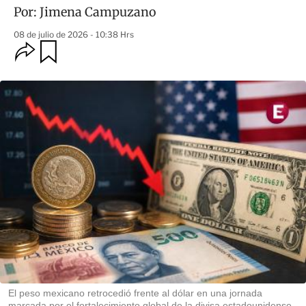
Por:
Jimena Campuzano
08 de julio de 2026 - 10:38 Hrs
O
G
u
p
a
c
r
i
d
o
a
n
r
e
s
d
e
c
o
m
p
a
r
t
i
r
El peso mexicano retrocedió frente al dólar en una jornada
marcada por el fortalecimiento global de la divisa estadounidense