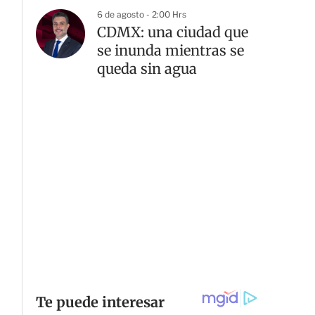
6 de agosto - 2:00 Hrs
CDMX: una ciudad que
se inunda mientras se
queda sin agua
G