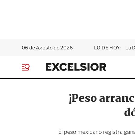
06 de Agosto de 2026
LO DE HOY:
La D
E
x
M
c
e
e
n
l
ú
s
¡Peso arranc
i
o
d
r
El peso mexicano registra gana