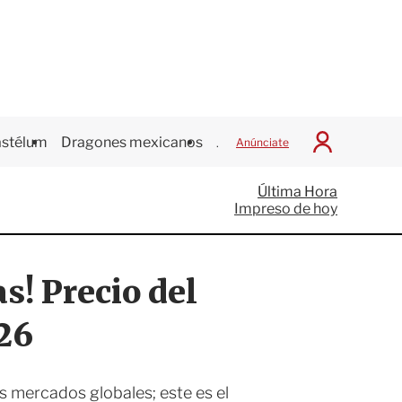
stélum
Dragones mexicanos
Juegos Centroamericanos
Anúnciate
I
n
i
Última Hora
c
Impreso de hoy
i
a
r
S
s! Precio del
e
s
i
26
ó
n
s mercados globales; este es el