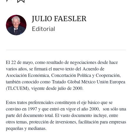
u
p
a
c
r
i
d
JULIO FAESLER
o
a
n
r
Editorial
e
s
d
e
c
o
El 22 de mayo, como resultado de negociaciones desde hace
m
varios años, se firmará el nuevo texto del Acuerdo de
p
a
Asociación Económica, Concertación Política y Cooperación,
r
también conocido como Tratado Global México Unión Europea
t
(TLCUEM), vigente desde julio de 2000.
i
r
Estos tratos preferenciales constituyen el eje básico que se
convino en 1997 y que entró en vigor el año 2000, son sólo una
parte del documento total. El vasto documento incluye, entre
otros temas, protección de inversiones, facilitación para empresas
pequeñas y medianas.