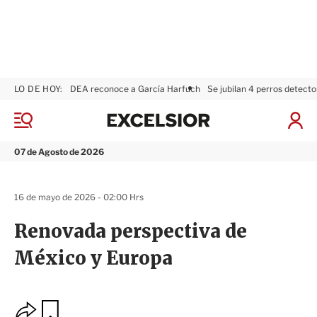
LO DE HOY:
DEA reconoce a García Harfuch
Se jubilan 4 perros detecto
E
x
M
I
c
e
n
n
e
i
07 de Agosto de 2026
ú
l
c
s
i
i
a
16 de mayo de 2026 - 02:00 Hrs
o
r
r
S
Renovada perspectiva de
e
s
México y Europa
i
ó
n
O
G