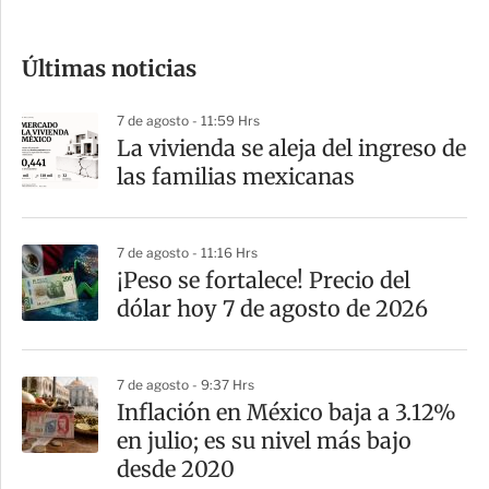
c
o
Últimas noticias
m
p
7 de agosto - 11:59 Hrs
a
La vivienda se aleja del ingreso de
r
las familias mexicanas
t
i
7 de agosto - 11:16 Hrs
r
¡Peso se fortalece! Precio del
dólar hoy 7 de agosto de 2026
7 de agosto - 9:37 Hrs
Inflación en México baja a 3.12%
en julio; es su nivel más bajo
desde 2020