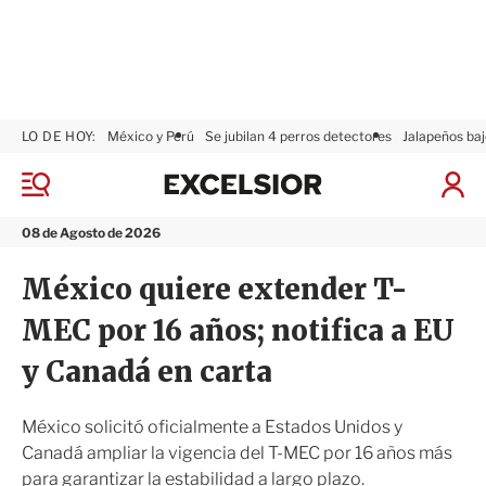
LO DE HOY:
México y Perú
Se jubilan 4 perros detectores
Jalapeños baj
E
x
M
I
c
e
n
n
e
i
08 de Agosto de 2026
ú
l
c
s
i
México quiere extender T-
i
a
o
r
MEC por 16 años; notifica a EU
r
S
e
y Canadá en carta
s
i
ó
México solicitó oficialmente a Estados Unidos y
n
Canadá ampliar la vigencia del T-MEC por 16 años más
para garantizar la estabilidad a largo plazo.