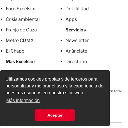
Foro Excélsior
De Utilidad
Crisis ambiental
Apps
Franja de Gaza
Servicios
Metro CDMX
Newsletter
El Chapo
Anúnciate
Más Excelsior
Directorio
Mujeres
Suscripciones
Utilizamos cookies propias y de terceros para
personalizar y mejorar el uso y la experiencia de
© 2026 Todos los derechos reservados. Prohibida la reproducción total
nuestros usuarios en nuestro sitio web.
o parcial, incluyendo cualquier medio electrónico*
Más información
Aceptar