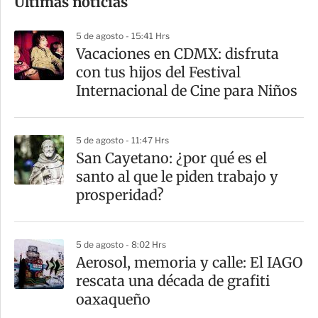
Últimas noticias
m
p
5 de agosto - 15:41 Hrs
a
Vacaciones en CDMX: disfruta
r
con tus hijos del Festival
t
Internacional de Cine para Niños
i
r
5 de agosto - 11:47 Hrs
San Cayetano: ¿por qué es el
santo al que le piden trabajo y
prosperidad?
5 de agosto - 8:02 Hrs
Aerosol, memoria y calle: El IAGO
rescata una década de grafiti
oaxaqueño