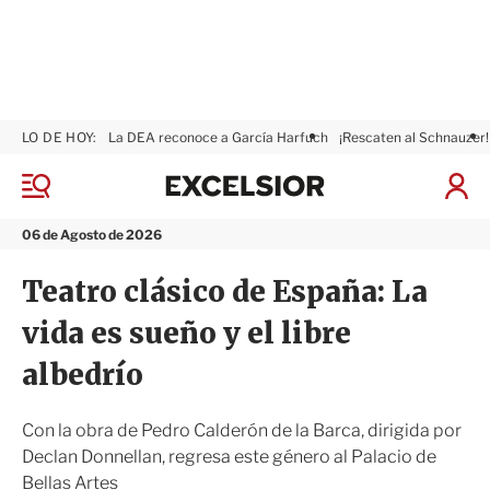
LO DE HOY:
La DEA reconoce a García Harfuch
¡Rescaten al Schnauzer!
E
x
M
I
c
e
n
n
e
i
06 de Agosto de 2026
ú
l
c
s
i
Teatro clásico de España: La
i
a
o
r
vida es sueño y el libre
r
S
e
albedrío
s
i
ó
Con la obra de Pedro Calderón de la Barca, dirigida por
n
Declan Donnellan, regresa este género al Palacio de
Bellas Artes