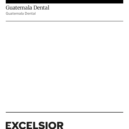
Excelsior
Excelsior