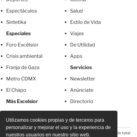
Espectáculos
Salud
Sintetika
Estilo de Vida
Especiales
Viajes
Foro Excélsior
De Utilidad
Crisis ambiental
Apps
Franja de Gaza
Servicios
Metro CDMX
Newsletter
El Chapo
Anúnciate
Más Excelsior
Directorio
Mujeres
Suscripciones
Utilizamos cookies propias y de terceros para
personalizar y mejorar el uso y la experiencia de
© 2026 Todos los derechos reservados. Prohibida la reproducción total
nuestros usuarios en nuestro sitio web.