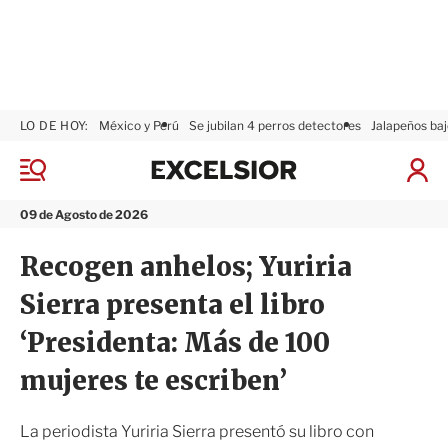
LO DE HOY:
México y Perú
Se jubilan 4 perros detectores
Jalapeños baj
E
x
M
I
c
e
n
n
e
i
09 de Agosto de 2026
ú
l
c
s
i
Recogen anhelos; Yuriria
i
a
o
r
Sierra presenta el libro
r
S
e
‘Presidenta: Más de 100
s
i
mujeres te escriben’
ó
n
La periodista Yuriria Sierra presentó su libro con