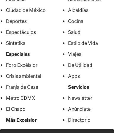
Ciudad de México
Alcaldías
Deportes
Cocina
Espectáculos
Salud
Sintetika
Estilo de Vida
Especiales
Viajes
Foro Excélsior
De Utilidad
Crisis ambiental
Apps
Franja de Gaza
Servicios
Metro CDMX
Newsletter
El Chapo
Anúnciate
Más Excelsior
Directorio
Mujeres
Suscripciones