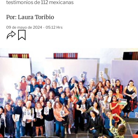
testimonios de 112 mexicanas
Por:
Laura Toribio
09 de mayo de 2024 - 05:12 Hrs
O
G
u
p
a
c
r
i
d
o
a
n
r
e
s
d
e
c
o
m
p
a
r
t
i
r