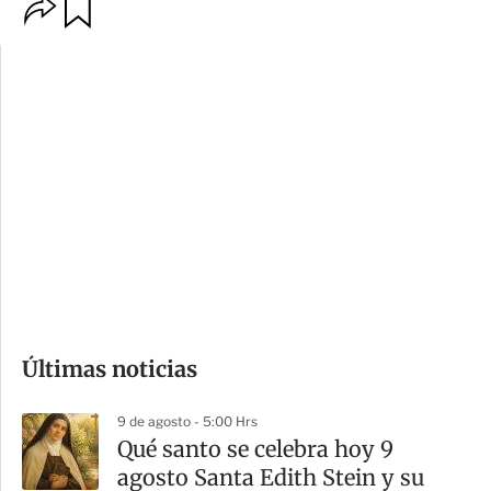
O
G
p
u
c
a
i
r
o
d
n
a
e
r
s
d
e
c
o
Últimas noticias
m
p
9 de agosto - 5:00 Hrs
a
Qué santo se celebra hoy 9
r
agosto Santa Edith Stein y su