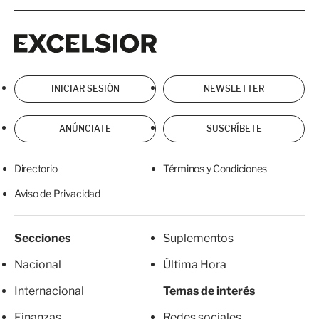
Excelsior
Excelsior
INICIAR SESIÓN
NEWSLETTER
ANÚNCIATE
SUSCRÍBETE
Directorio
Términos y Condiciones
Aviso de Privacidad
Secciones
Suplementos
Nacional
Última Hora
Internacional
Temas de interés
Finanzas
Redes sociales