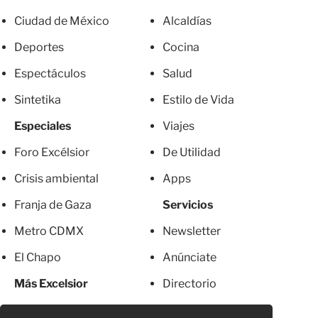
Ciudad de México
Alcaldías
Deportes
Cocina
Espectáculos
Salud
Sintetika
Estilo de Vida
Especiales
Viajes
Foro Excélsior
De Utilidad
Crisis ambiental
Apps
Franja de Gaza
Servicios
Metro CDMX
Newsletter
El Chapo
Anúnciate
Más Excelsior
Directorio
Mujeres
Suscripciones