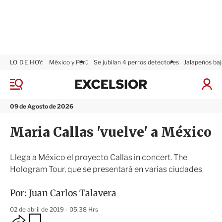
LO DE HOY:
México y Perú
Se jubilan 4 perros detectores
Jalapeños baj
E
x
M
I
c
e
n
n
e
i
09 de Agosto de 2026
ú
l
c
s
i
Maria Callas 'vuelve' a México
i
a
o
r
r
S
Llega a México el proyecto Callas in concert. The
e
Hologram Tour, que se presentará en varias ciudades
s
i
ó
Por:
Juan Carlos Talavera
n
02 de abril de 2019 - 05:38 Hrs
O
G