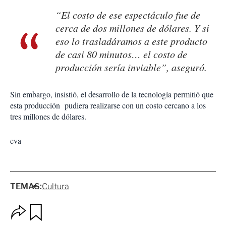
“El costo de ese espectáculo fue de
cerca de dos millones de dólares. Y si
eso lo trasladáramos a este producto
de casi 80 minutos… el costo de
producción sería inviable”, aseguró.
Sin embargo, insistió, el desarrollo de la tecnología permitió que
esta producción pudiera realizarse con un costo cercano a los
tres millones de dólares.
cva
TEMAS:
Cultura
O
G
p
u