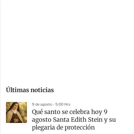
c
a
i
r
o
d
n
a
e
r
s
d
e
c
o
Últimas noticias
m
p
9 de agosto - 5:00 Hrs
a
Qué santo se celebra hoy 9
r
agosto Santa Edith Stein y su
t
plegaria de protección
i