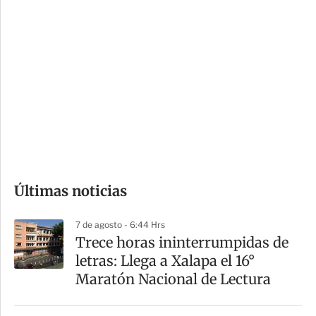
i
r
o
d
n
a
e
r
s
d
e
c
o
Últimas noticias
m
p
7 de agosto - 6:44 Hrs
a
Trece horas ininterrumpidas de
r
letras: Llega a Xalapa el 16°
t
Maratón Nacional de Lectura
i
r