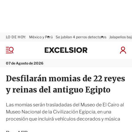
LO DE HOY:
México y Perú
Se jubilan 4 perros detectores
Jalapeños baj
E
x
M
I
c
e
n
n
e
i
07 de Agosto de 2026
ú
l
c
s
i
Desfilarán momias de 22 reyes
i
a
o
r
y reinas del antiguo Egipto
r
S
e
s
Las momias serán trasladadas del Museo de El Cairo al
i
Museo Nacional de la Civilización Egipcia, en una
ó
procesión que incluirá vehículos decorados y música
n