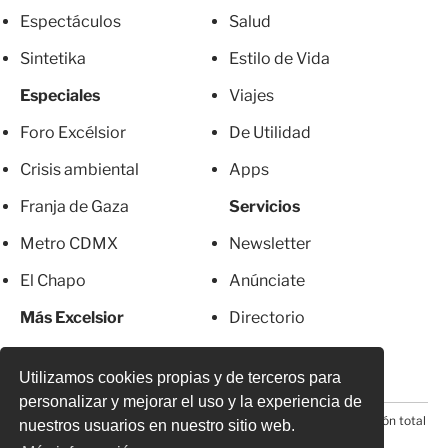
Espectáculos
Salud
Sintetika
Estilo de Vida
Especiales
Viajes
Foro Excélsior
De Utilidad
Crisis ambiental
Apps
Franja de Gaza
Servicios
Metro CDMX
Newsletter
El Chapo
Anúnciate
Más Excelsior
Directorio
Mujeres
Suscripciones
Utilizamos cookies propias y de terceros para
personalizar y mejorar el uso y la experiencia de
© 2026 Todos los derechos reservados. Prohibida la reproducción total
nuestros usuarios en nuestro sitio web.
o parcial, incluyendo cualquier medio electrónico*