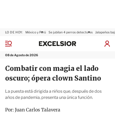
LO DE HOY:
México y Perú
Se jubilan 4 perros detectores
Jalapeños baj
E
x
M
I
c
e
n
n
e
i
08 de Agosto de 2026
ú
l
c
s
i
Combatir con magia el lado
i
a
o
r
oscuro; ópera clown Santino
r
S
e
s
La puesta está dirigida a niños que, después de dos
i
años de pandemia, presenta una única función.
ó
n
Por:
Juan Carlos Talavera