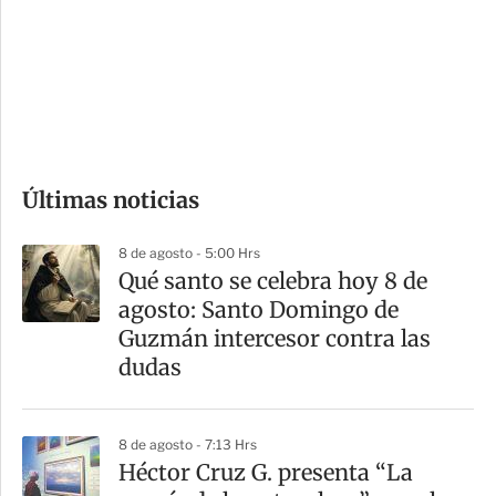
e
r
s
d
e
c
o
Últimas noticias
m
p
8 de agosto - 5:00 Hrs
a
Qué santo se celebra hoy 8 de
r
agosto: Santo Domingo de
t
Guzmán intercesor contra las
i
dudas
r
8 de agosto - 7:13 Hrs
Héctor Cruz G. presenta “La