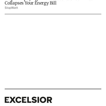
Excelsior
Excelsior