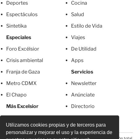
Deportes
Cocina
Espectáculos
Salud
Sintetika
Estilo de Vida
Especiales
Viajes
Foro Excélsior
De Utilidad
Crisis ambiental
Apps
Franja de Gaza
Servicios
Metro CDMX
Newsletter
El Chapo
Anúnciate
Más Excelsior
Directorio
Mujeres
Suscripciones
Utilizamos cookies propias y de terceros para
personalizar y mejorar el uso y la experiencia de
© 2026 Todos los derechos reservados. Prohibida la reproducción total