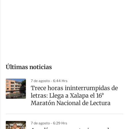
o
d
n
a
e
r
s
d
e
c
o
Últimas noticias
m
p
7 de agosto - 6:44 Hrs
a
Trece horas ininterrumpidas de
r
letras: Llega a Xalapa el 16°
t
Maratón Nacional de Lectura
i
r
7 de agosto - 6:29 Hrs