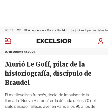
LO DE HOY:
DEA reconoce a García Harfuch
Se jubilan 4 perros detecto
E
x
M
I
c
e
n
n
e
i
07 de Agosto de 2026
ú
l
c
s
i
Murió Le Goff, pilar de la
i
a
o
r
historiografía, discípulo de
r
S
e
Braudel
s
i
ó
El medievalista francés, decidido impulsor de la
n
llamada “Nueva Historia” en la década de los 70 del
siglo pasado, falleció ayer en París a los 90 años de