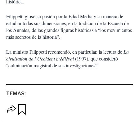
histórica.
Filippetti glosó su pasión por la Edad Media y su manera de
estudiar todas sus dimensiones, en la tradición de la Escuela de
los Annales, de las grandes figuras históricas a “los movimientos
más secretos de la historia”.
La ministra Filippetti recomendó, en particular, la lectura de
La
civilisation de l’Occident médiéval
(1997), que consideró
“culminación magistral de sus investigaciones”.
TEMAS:
O
G
p
u
c
a
i
r