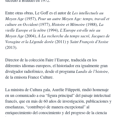
sucedió a Braudel en 1972.
Entre otras obras, Le Goff es el autor de
Les intellectuels au
Moyen Age
(1957),
Pour un autre Moyen Age: temps, travail et
culture en Occident
(1977),
Histoire et Mémoire
(1988),
La
vieille Europe et la nôtre
(1994),
L’Europe est-elle née au
Moyen Age
(2004),
À La recherche du temps sacré, Jacques de
Voragine et la Légende dorée
(2011) y
Saint François d’Assise
(2013).
Director de la colección Faire l’Europe, traducida en los
diferentes idiomas europeos, el historiador era igualmente gran
divulgador radiofónico, desde el programa
Lundis de l’histoire
,
de la emisora France Culture.
La ministra de Cultura gala, Aurélie Filippetti, rindió homenaje
en un comunicado a esa “figura principal” del paisaje intelectual
francés, que en más de 60 años de investigación, publicaciones y
enseñanzas, “contribuyó de manera excepcional” al
enriquecimiento del conocimiento y del progreso de la ciencia