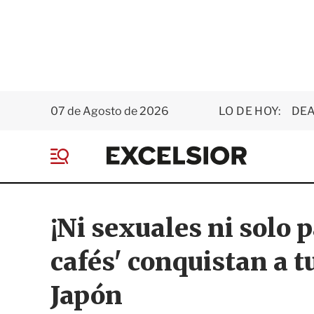
07 de Agosto de 2026
LO DE HOY:
DEA
E
x
M
c
e
e
n
l
ú
s
¡Ni sexuales ni solo 
i
o
cafés' conquistan a t
r
Japón