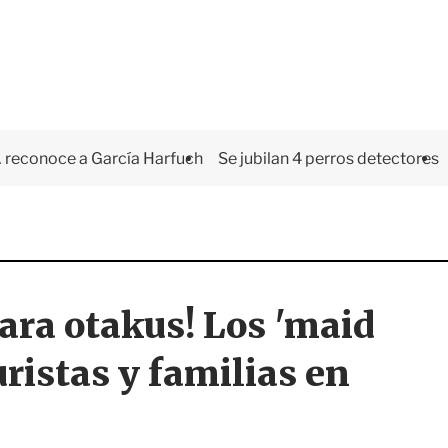
 reconoce a García Harfuch
Se jubilan 4 perros detectores
para otakus! Los 'maid
uristas y familias en