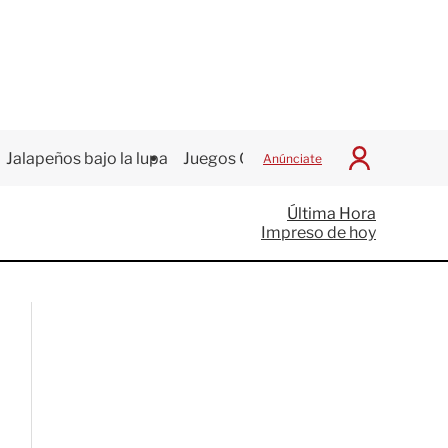
Jalapeños bajo la lupa
Juegos Centroamericanos
Anúnciate
I
n
i
Última Hora
c
Impreso de hoy
i
a
r
S
e
s
i
ó
n