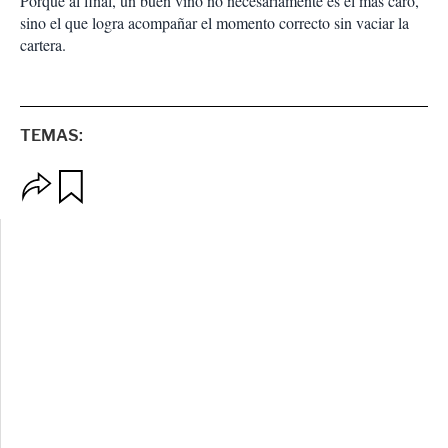
Porque al final, un buen vino no necesariamente es el más caro,
sino el que logra acompañar el momento correcto sin vaciar la
cartera.
TEMAS:
O
G
p
u
c
a
i
r
o
d
n
a
e
r
s
d
e