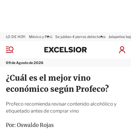
LO DE HOY:
México y Perú
Se jubilan 4 perros detectores
Jalapeños baj
E
x
M
I
c
e
n
n
e
i
09 de Agosto de 2026
ú
l
c
s
i
¿Cuál es el mejor vino
i
a
o
r
económico según Profeco?
r
S
e
s
Profeco recomienda revisar contenido alcohólico y
i
etiquetado antes de comprar vino
ó
n
Por:
Oswaldo Rojas