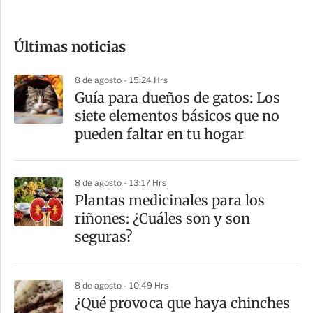
c
o
Últimas noticias
m
p
8 de agosto - 15:24 Hrs
a
Guía para dueños de gatos: Los
r
siete elementos básicos que no
t
pueden faltar en tu hogar
i
r
8 de agosto - 13:17 Hrs
Plantas medicinales para los
riñones: ¿Cuáles son y son
seguras?
8 de agosto - 10:49 Hrs
¿Qué provoca que haya chinches