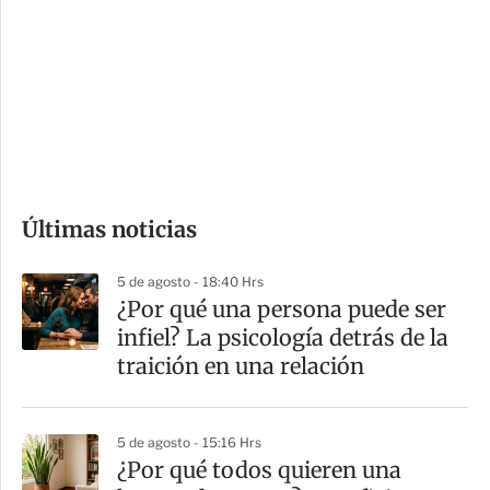
n
a
e
r
s
d
e
c
o
Últimas noticias
m
p
5 de agosto - 18:40 Hrs
a
¿Por qué una persona puede ser
r
infiel? La psicología detrás de la
t
traición en una relación
i
r
5 de agosto - 15:16 Hrs
¿Por qué todos quieren una