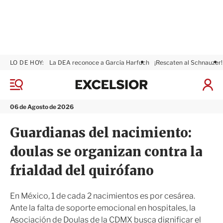
LO DE HOY:
La DEA reconoce a García Harfuch
¡Rescaten al Schnauzer!
E
x
M
I
c
e
n
n
e
i
06 de Agosto de 2026
ú
l
c
s
i
Guardianas del nacimiento:
i
a
o
r
doulas se organizan contra la
r
S
e
frialdad del quirófano
s
i
ó
En México, 1 de cada 2 nacimientos es por cesárea.
n
Ante la falta de soporte emocional en hospitales, la
Asociación de Doulas de la CDMX busca dignificar el