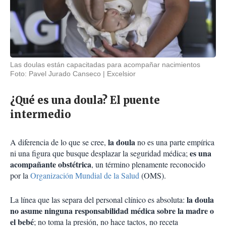
Las doulas están capacitadas para acompañar nacimientos
Foto: Pavel Jurado Canseco
Excelsior
¿Qué es una doula? El puente
intermedio
la doula
A diferencia de lo que se cree,
no es una parte empírica
es una
ni una figura que busque desplazar la seguridad médica;
acompañante obstétrica
, un término plenamente reconocido
por la
Organización Mundial de la Salud
(OMS).
la doula
La línea que las separa del personal clínico es absoluta:
no asume ninguna responsabilidad médica sobre la madre o
el bebé
; no toma la presión, no hace tactos, no receta