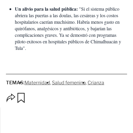
Un alivio para la salud pública:
"Si el sistema público
abriera las puertas a las doulas, las cesáreas y los costos
hospitalarios caerían muchísimo. Habría menos gasto en
quirófanos, analgésicos y antibióticos, y bajarían las
complicaciones graves. Ya se demostró con programas
piloto exitosos en hospitales públicos de Chimalhuacán y
Tula".
TEMAS:
Maternidad
Salud femenina
Crianza
O
G
p
u
c
a
i
r
o
d