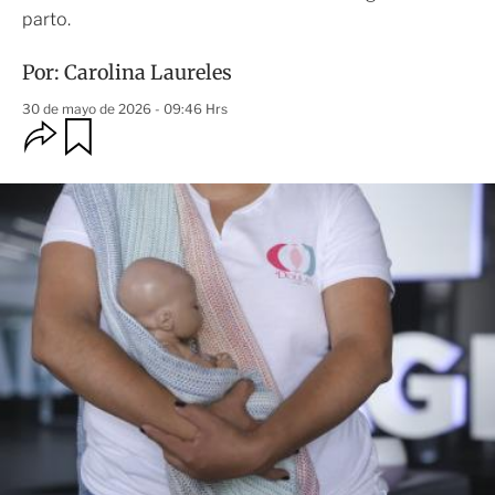
parto.
Por:
Carolina Laureles
30 de mayo de 2026 - 09:46 Hrs
O
G
u
p
a
c
r
i
d
o
a
n
r
e
s
d
e
c
o
m
p
a
r
t
i