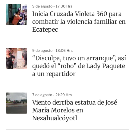
p
9 de agosto - 17:30 Hrs
a
Inicia Cruzada Violeta 360 para
r
combatir la violencia familiar en
t
Ecatepec
i
r
9 de agosto - 13:06 Hrs
“Disculpa, tuvo un arranque”, así
quedó el “robo” de Lady Paquete
a un repartidor
7 de agosto - 21:29 Hrs
Viento derriba estatua de José
María Morelos en
Nezahualcóyotl