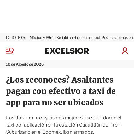
LO DE HOY:
México y Perú
Se jubilan 4 perros detectores
Jalapeños baj
E
x
M
I
c
e
n
n
e
i
10 de Agosto de 2026
ú
l
c
s
i
¿Los reconoces? Asaltantes
i
a
o
r
pagan con efectivo a taxi de
r
S
e
app para no ser ubicados
s
i
ó
Los dos hombres y las dos mujeres que abordaron el
n
taxi por aplicación en la estación Cuautitlán del Tren
Suburbano en el Edomex, iban armados.