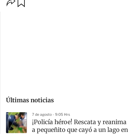
O
G
p
u
c
a
i
r
o
d
n
a
e
r
s
d
e
c
o
Últimas noticias
m
p
7 de agosto - 9:05 Hrs
a
¡Policía héroe! Rescata y reanima
r
a pequeñito que cayó a un lago en