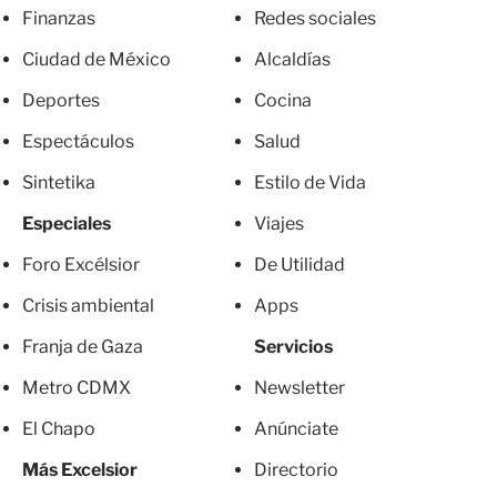
Finanzas
Redes sociales
Ciudad de México
Alcaldías
Deportes
Cocina
Espectáculos
Salud
Sintetika
Estilo de Vida
Especiales
Viajes
Foro Excélsior
De Utilidad
Crisis ambiental
Apps
Franja de Gaza
Servicios
Metro CDMX
Newsletter
El Chapo
Anúnciate
Más Excelsior
Directorio