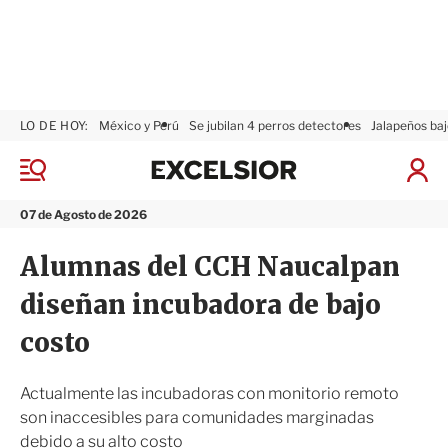
LO DE HOY:
México y Perú
Se jubilan 4 perros detectores
Jalapeños baj
E
x
M
I
c
e
n
n
e
i
07 de Agosto de 2026
ú
l
c
s
i
Alumnas del CCH Naucalpan
i
a
o
r
diseñan incubadora de bajo
r
S
e
costo
s
i
ó
Actualmente las incubadoras con monitorio remoto
n
son inaccesibles para comunidades marginadas
debido a su alto costo