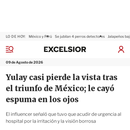
LO DE HOY:
México y Perú
Se jubilan 4 perros detectores
Jalapeños baj
E
x
M
I
c
e
n
n
e
i
09 de Agosto de 2026
ú
l
c
s
i
Yulay casi pierde la vista tras
i
a
o
r
el triunfo de México; le cayó
r
S
e
espuma en los ojos
s
i
ó
El influencer señaló que tuvo que acudir de urgencia al
n
hospital por la irritación y la visión borrosa