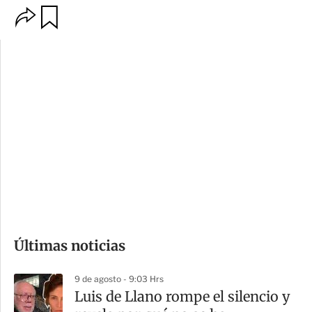
O
G
p
u
c
a
i
r
o
d
n
a
e
r
s
d
e
c
o
Últimas noticias
m
p
9 de agosto - 9:03 Hrs
a
Luis de Llano rompe el silencio y
r