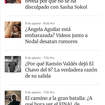
revela por qué no se ha
t
disculpado con Sasha Sokol
i
r
9 de agosto - 8:16 Hrs
¿Ángela Aguilar está
embarazada? Videos junto a
Nodal desatan rumores
9 de agosto - 7:51 Hrs
¿Por qué Ramón Valdés dejó El
Chavo del 8? La verdadera razón
de su salida
9 de agosto - 7:01 Hrs
El camino a la gran batalla: ¿A
qué hora ver el FINAL de