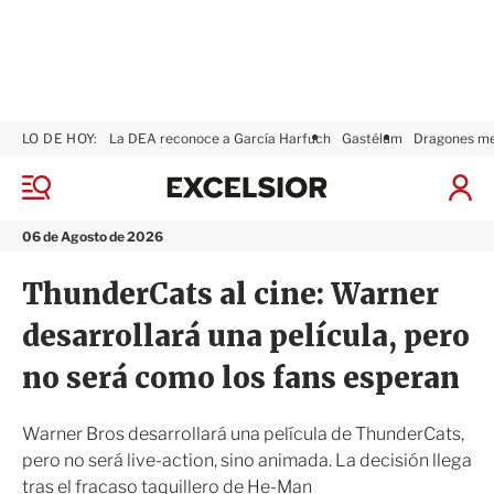
LO DE HOY:
La DEA reconoce a García Harfuch
Gastélum
Dragones m
E
x
M
I
c
e
n
n
e
i
06 de Agosto de 2026
ú
l
c
s
i
ThunderCats al cine: Warner
i
a
o
r
desarrollará una película, pero
r
S
e
no será como los fans esperan
s
i
ó
Warner Bros desarrollará una película de ThunderCats,
n
pero no será live-action, sino animada. La decisión llega
tras el fracaso taquillero de He-Man