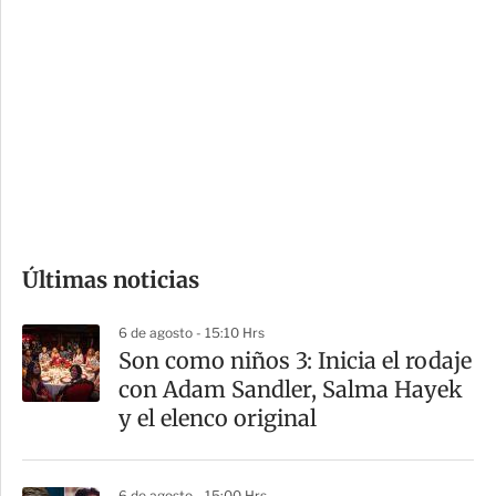
i
r
o
d
n
a
e
r
s
d
e
c
o
Últimas noticias
m
p
6 de agosto - 15:10 Hrs
a
Son como niños 3: Inicia el rodaje
r
con Adam Sandler, Salma Hayek
t
y el elenco original
i
r
6 de agosto - 15:00 Hrs