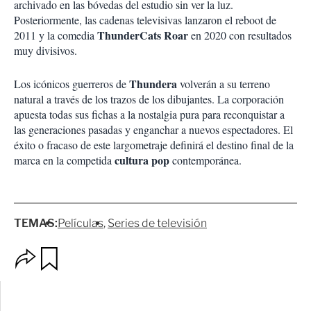
archivado en las bóvedas del estudio sin ver la luz.
Posteriormente, las cadenas televisivas lanzaron el reboot de
ThunderCats Roar
2011 y la comedia
en 2020 con resultados
muy divisivos.
Thundera
Los icónicos guerreros de
volverán a su terreno
natural a través de los trazos de los dibujantes. La corporación
apuesta todas sus fichas a la nostalgia pura para reconquistar a
las generaciones pasadas y enganchar a nuevos espectadores. El
éxito o fracaso de este largometraje definirá el destino final de la
cultura pop
marca en la competida
contemporánea.
TEMAS:
Películas
Series de televisión
O
G
p
u
c
a