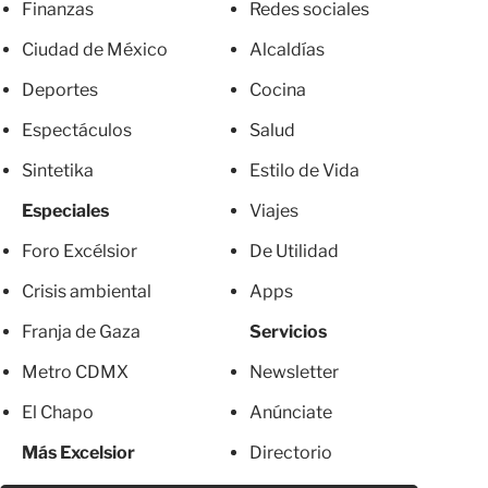
Finanzas
Redes sociales
Ciudad de México
Alcaldías
Deportes
Cocina
Espectáculos
Salud
Sintetika
Estilo de Vida
Especiales
Viajes
Foro Excélsior
De Utilidad
Crisis ambiental
Apps
Franja de Gaza
Servicios
Metro CDMX
Newsletter
El Chapo
Anúnciate
Más Excelsior
Directorio