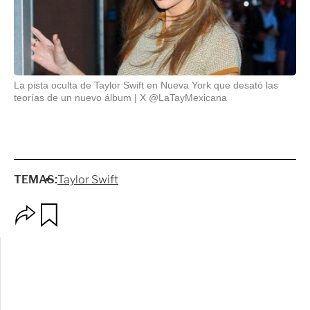
La pista oculta de Taylor Swift en Nueva York que desató las
teorías de un nuevo álbum
X @LaTayMexicana
TEMAS:
Taylor Swift
O
G
p
u
c
a
i
r
o
d
n
a