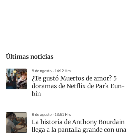
e
r
s
d
e
c
o
Últimas noticias
m
p
8 de agosto - 14:12 Hrs
a
¿Te gustó Muertos de amor? 5
r
doramas de Netflix de Park Eun-
t
bin
i
r
8 de agosto - 13:51 Hrs
La historia de Anthony Bourdain
llega a la pantalla grande con una