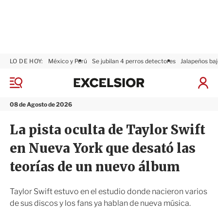
LO DE HOY:
México y Perú
Se jubilan 4 perros detectores
Jalapeños baj
E
x
M
I
c
e
n
n
e
i
08 de Agosto de 2026
ú
l
c
s
i
La pista oculta de Taylor Swift
i
a
o
r
en Nueva York que desató las
r
S
e
teorías de un nuevo álbum
s
i
ó
Taylor Swift estuvo en el estudio donde nacieron varios
n
de sus discos y los fans ya hablan de nueva música.