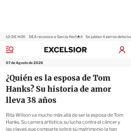
LO DE HOY:
DEA reconoce a García Harfuch
Se jubilan 4 perros detecto
E
x
M
I
c
e
n
n
e
i
07 de Agosto de 2026
ú
l
c
s
i
¿Quién es la esposa de Tom
i
a
o
r
Hanks? Su historia de amor
r
S
e
lleva 38 años
s
i
ó
Rita Wilson va mucho más allá de ser la esposa de Tom
n
Hanks. Su carrera artística, su lucha contra el cáncer y
las claves que comparte sobre su matrimonio la han