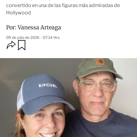
convertido en una de las figuras más admiradas de
Hollywood
Por:
Vanessa Arteaga
09 de julio de 2026 - 07:14 Hrs
O
G
u
p
a
c
r
i
d
o
a
n
r
e
s
d
e
c
o
m
p
a
r
t