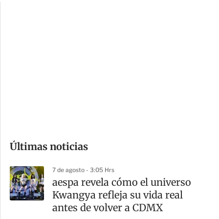
c
a
i
r
o
d
n
a
e
r
s
d
e
c
o
Últimas noticias
m
p
7 de agosto - 3:05 Hrs
a
aespa revela cómo el universo
r
Kwangya refleja su vida real
t
antes de volver a CDMX
i