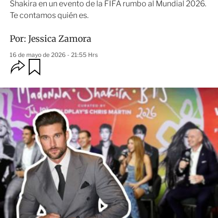
Shakira en un evento de la FIFA rumbo al Mundial 2026.
Te contamos quién es.
Por:
Jessica Zamora
16 de mayo de 2026 - 21:55 Hrs
O
G
u
p
a
c
r
i
d
o
a
n
r
e
s
d
e
c
o
m
p
a
r
t