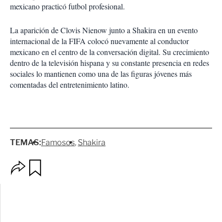
mexicano practicó futbol profesional.
La aparición de Clovis Nienow junto a Shakira en un evento
internacional de la FIFA colocó nuevamente al conductor
mexicano en el centro de la conversación digital. Su crecimiento
dentro de la televisión hispana y su constante presencia en redes
sociales lo mantienen como una de las figuras jóvenes más
comentadas del entretenimiento latino.
TEMAS:
Famosos
Shakira
O
G
p
u
c
a
i
r
o
d