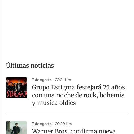
n
a
e
r
s
d
e
c
o
Últimas noticias
m
p
7 de agosto - 22:21 Hrs
a
Grupo Estigma festejará 25 años
r
con una noche de rock, bohemia
t
y música oldies
i
r
7 de agosto - 20:29 Hrs
Warner Bros. confirma nueva