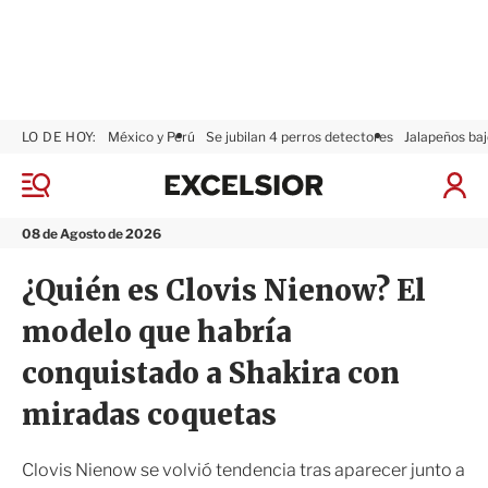
LO DE HOY:
México y Perú
Se jubilan 4 perros detectores
Jalapeños baj
E
x
M
I
c
e
n
n
e
i
08 de Agosto de 2026
ú
l
c
s
i
¿Quién es Clovis Nienow? El
i
a
o
r
modelo que habría
r
S
e
conquistado a Shakira con
s
i
miradas coquetas
ó
n
Clovis Nienow se volvió tendencia tras aparecer junto a