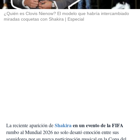
i
r
¿Quién es Clovis Nienow? El modelo que habría intercambiado
miradas coquetas con Shakira
Especial
Shakira
en un evento de la FIFA
La reciente aparición de
rumbo al Mundial 2026 no solo desató emoción entre sus
seguidores por su nueva participación musical en la Copa del