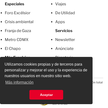
Especiales
Viajes
Foro Excélsior
De Utilidad
Crisis ambiental
Apps
Franja de Gaza
Servicios
Metro CDMX
Newsletter
El Chapo
Anúnciate
Más Excelsior
Directorio
Utilizamos cookies propias y de terceros para
Mujeres
Suscripciones
personalizar y mejorar el uso y la experiencia de
nuestros usuarios en nuestro sitio web.
Más información
© 2026 Todos los derechos reservados. Prohibida la reproducción total
o parcial, incluyendo cualquier medio electrónico*
Aceptar