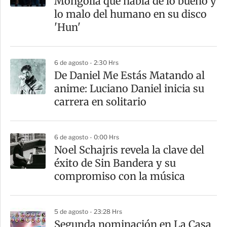
Mongolia que habla de lo bueno y
t
lo malo del humano en su disco
i
'Hun'
r
6 de agosto - 2:30 Hrs
De Daniel Me Estás Matando al
anime: Luciano Daniel inicia su
carrera en solitario
6 de agosto - 0:00 Hrs
Noel Schajris revela la clave del
éxito de Sin Bandera y su
compromiso con la música
5 de agosto - 23:28 Hrs
Segunda nominación en La Casa