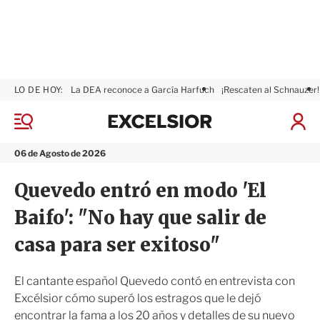
LO DE HOY:
La DEA reconoce a García Harfuch
¡Rescaten al Schnauzer!
E
x
M
I
c
e
n
n
e
i
06 de Agosto de 2026
ú
l
c
s
i
Quevedo entró en modo 'El
i
a
o
r
Baifo': "No hay que salir de
r
S
e
casa para ser exitoso"
s
i
ó
El cantante español Quevedo contó en entrevista con
n
Excélsior cómo superó los estragos que le dejó
encontrar la fama a los 20 años y detalles de su nuevo